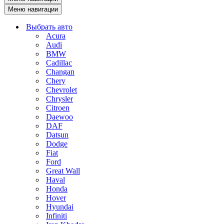
Меню навигации
Выбрать авто
Acura
Audi
BMW
Cadillac
Changan
Chery
Chevrolet
Chrysler
Citroen
Daewoo
DAF
Datsun
Dodge
Fiat
Ford
Great Wall
Haval
Honda
Hover
Hyundai
Infiniti