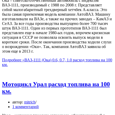
Ока – советско-отечественный автомобиль с индексом
ВАЗ-1111, производимый с 1988 по 2008 г. Представляет
собой малогабаритный трехдверный хетчбек А-класса. Это
была самая приемлемая модель компании АвтоВАЗ. Машину
изготавливали на ВАЗе, а также на прочих заводах – КамАЗ и
СеАЗ. За все годы производства выпущено более 700 тысяч
штук ВАЗ-1111. Один из первых прототипов ВАЗ-1111 был
представлен еще в начале 1980-ых годов, впрочем кризисная
ситуация в СССР не позволяла освоить выпуск модели в
короткие сроки. После окончания производства ходили слухи
о возрождении «Оки». Так, компания АвтоВАЗ заявила об
этом еще в 2013 г.
Подробнее »
ВАЗ-1111 (Ока) 0.6, 0.7, 1.0 расход топлива на 100
км.
Мотоцикл Урал расход топлива на 100
км.
автор:
mitrich
1 комментарий