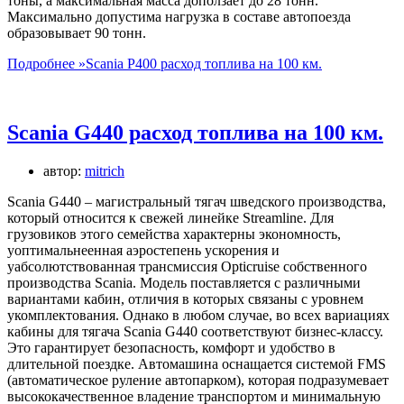
тоны, а максимальная масса доползает до 28 тонн.
Максимально допустима нагрузка в составе автопоезда
образовывает 90 тонн.
Подробнее »
Scania P400 расход топлива на 100 км.
Scania G440 расход топлива на 100 км.
автор:
mitrich
Scania G440 – магистральный тягач шведского производства,
который относится к свежей линейке Streamline. Для
грузовиков этого семейства характерны экономность,
уоптимальнеенная аэростепень ускорения и
уабсолютствованная трансмиссия Opticruise собственного
производства Scania. Модель поставляется с различными
вариантами кабин, отличия в которых связаны с уровнем
укомплектования. Однако в любом случае, во всех вариациях
кабины для тягача Scania G440 соответствуют бизнес-классу.
Это гарантирует безопасность, комфорт и удобство в
длительной поездке. Автомашина оснащается системой FMS
(автоматическое руление автопарком), которая подразумевает
высококачественное владение транспортом и минимальную