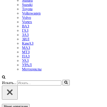
Subaru
Suzuki
Toyota
Volkswagen
Volvo
Vortex
ВАЗ
ГАЗ
ЗАЗ
ЗИЛ
КамАЗ
МАЗ
МТЗ
ПАЗ
УАЗ
УРАЛ
Мотоциклы
Искать...
Меню навигации