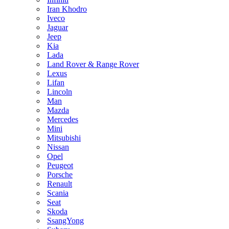
Iran Khodro
Iveco
Jaguar
Jeep
Kia
Lada
Land Rover & Range Rover
Lexus
Lifan
Lincoln
Man
Mazda
Mercedes
Mini
Mitsubishi
Nissan
Opel
Peugeot
Porsche
Renault
Scania
Seat
Skoda
SsangYong