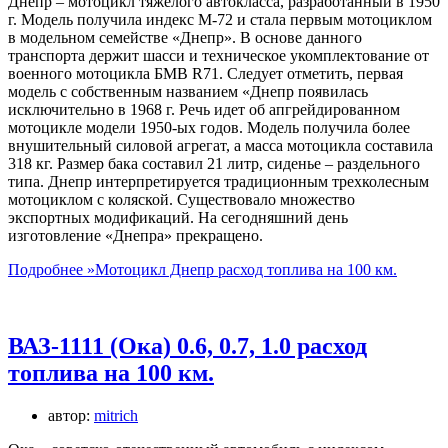
Днепр – мотоцикл тяжелого автокласса, разработанный в 1950
г. Модель получила индекс М-72 и стала первым мотоциклом
в модельном семействе «Днепр». В основе данного
транспорта держит шасси и техническое укомплектование от
военного мотоцикла БМВ R71. Следует отметить, первая
модель с собственным названием «Днепр появилась
исключительно в 1968 г. Речь идет об апгрейдированном
мотоцикле модели 1950-ых годов. Модель получила более
внушительный силовой агрегат, а масса мотоцикла составила
318 кг. Размер бака составил 21 литр, сиденье – раздельного
типа. Днепр интерпретируется традиционным трехколесным
мотоциклом с коляской. Существовало множество
экспортных модификаций. На сегодняшний день
изготовление «Днепра» прекращено.
Подробнее »
Мотоцикл Днепр расход топлива на 100 км.
ВАЗ-1111 (Ока) 0.6, 0.7, 1.0 расход
топлива на 100 км.
автор:
mitrich