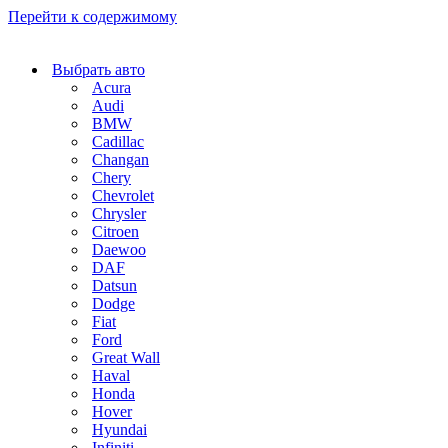
Перейти к содержимому
Выбрать авто
Acura
Audi
BMW
Cadillac
Changan
Chery
Chevrolet
Chrysler
Citroen
Daewoo
DAF
Datsun
Dodge
Fiat
Ford
Great Wall
Haval
Honda
Hover
Hyundai
Infiniti