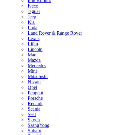
Iran Khodro
Iveco
Jaguar
Jeep
Kia
Lada
Land Rover & Range Rover
Lexus
Lifan
Lincoln
Man
Mazda
Mercedes
Mini
Mitsubishi
Nissan
Opel
Peugeot
Porsche
Renault
Scania
Seat
Skoda
SsangYong
Subaru