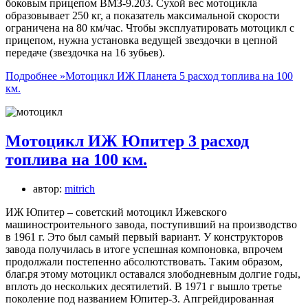
боковым прицепом ВМЗ-9.203. Сухой вес мотоцикла
образовывает 250 кг, а показатель максимальной скорости
ограничена на 80 км/час. Чтобы эксплуатировать мотоцикл с
прицепом, нужна установка ведущей звездочки в цепной
передаче (звездочка на 16 зубьев).
Подробнее »
Мотоцикл ИЖ Планета 5 расход топлива на 100
км.
Мотоцикл ИЖ Юпитер 3 расход
топлива на 100 км.
автор:
mitrich
ИЖ Юпитер – советский мотоцикл Ижевского
машиностроительного завода, поступивший на производство
в 1961 г. Это был самый первый вариант. У конструкторов
завода получилась в итоге успешная компоновка, впрочем
продолжали постепенно абсолютствовать. Таким образом,
благ.ря этому мотоцикл оставался злободневным долгие годы,
вплоть до нескольких десятилетий. В 1971 г вышло третье
поколение под названием Юпитер-3. Апгрейдированная