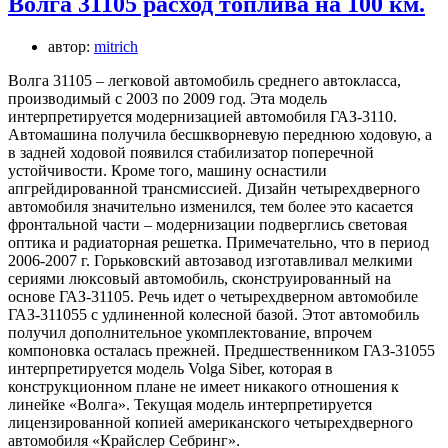
Волга 31105 расход топлива на 100 км.
автор:
mitrich
Волга 31105 – легковой автомобиль среднего автокласса,
производимый с 2003 по 2009 год. Эта модель
интерпретируется модернизацией автомобиля ГАЗ-3110.
Автомашина получила бесшкворневую переднюю ходовую, а
в задней ходовой появился стабилизатор поперечной
устойчивости. Кроме того, машину оснастили
апгрейдированной трансмиссией. Дизайн четырехдверного
автомобиля значительно изменился, тем более это касается
фронтальной части – модернизации подверглись световая
оптика и радиаторная решетка. Примечательно, что в период
2006-2007 г. Горьковский автозавод изготавливал мелкими
сериями люксовый автомобиль, сконструированный на
основе ГАЗ-31105. Речь идет о четырехдверном автомобиле
ГАЗ-311055 с удлиненной колесной базой. Этот автомобиль
получил дополнительное укомплектование, впрочем
компоновка осталась прежней. Предшественником ГАЗ-31055
интерпретируется модель Volga Siber, которая в
конструкционном плане не имеет никакого отношения к
линейке «Волга». Текущая модель интерпретируется
лицензированной копией американского четырехдверного
автомобиля «Крайслер Себринг».