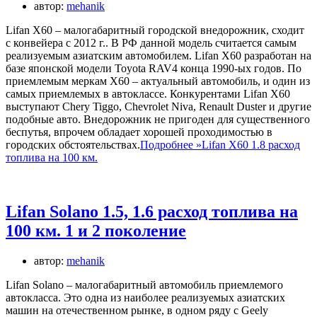
автор:
mehanik
Lifan X60 – малогабаритный городской внедорожник, сходит
с конвейера с 2012 г.. В РФ данной модель считается самым
реализуемым азиатским автомобилем. Lifan X60 разработан на
базе японской модели Toyota RAV4 конца 1990-ых годов. По
приемлемым меркам X60 – актуальный автомобиль, и один из
самых приемлемых в автоклассе. Конкурентами Lifan X60
выступают Chery Tiggo, Chevrolet Niva, Renault Duster и другие
подобные авто. Внедорожник не пригоден для существенного
беспутья, впрочем обладает хорошей проходимостью в
городских обстоятельствах.
Подробнее »
Lifan X60 1.8 расход
топлива на 100 км.
Lifan Solano 1.5, 1.6 расход топлива на
100 км. 1 и 2 поколение
автор:
mehanik
Lifan Solano – малогабаритный автомобиль приемлемого
автокласса. Это одна из наиболее реализуемых азиатских
машин на отечественном рынке, в одном ряду с Geely