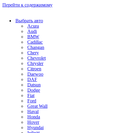
Перейти к содержимому
Выбрать авто
Acura
Audi
BMW
Cadillac
Changan
Chery
Chevrolet
Chrysler
Citroen
Daewoo
DAF
Datsun
Dodge
Fiat
Ford
Great Wall
Haval
Honda
Hover
Hyundai
Infiniti