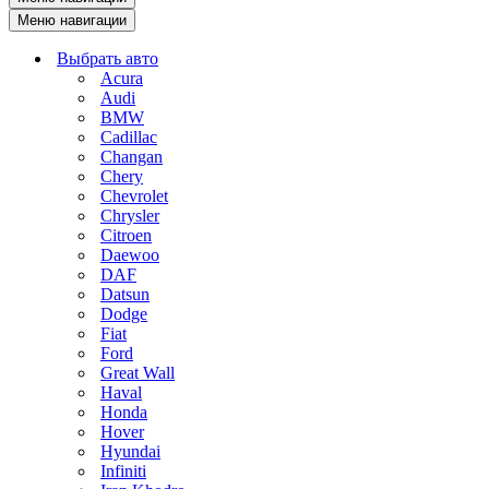
Меню навигации
Выбрать авто
Acura
Audi
BMW
Cadillac
Changan
Chery
Chevrolet
Chrysler
Citroen
Daewoo
DAF
Datsun
Dodge
Fiat
Ford
Great Wall
Haval
Honda
Hover
Hyundai
Infiniti