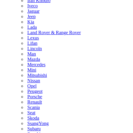
Iran Khodro
Iveco
Jaguar
Jeep
Kia
Lada
Land Rover & Range Rover
Lexus
Lifan
Lincoln
Man
Mazda
Mercedes
Mini
Mitsubishi
Nissan
Opel
Peugeot
Porsche
Renault
Scania
Seat
Skoda
SsangYong
Subaru