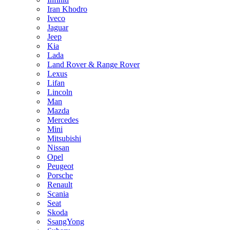
Iran Khodro
Iveco
Jaguar
Jeep
Kia
Lada
Land Rover & Range Rover
Lexus
Lifan
Lincoln
Man
Mazda
Mercedes
Mini
Mitsubishi
Nissan
Opel
Peugeot
Porsche
Renault
Scania
Seat
Skoda
SsangYong