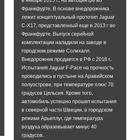
в январе 2015 г., на автоцентре во
Франкфурте. В основе внедорожника
лежит концептуальный прототип Jaguar
C-X17, представленный еще в 2013 г во
Франкфурте. Выпуск серийной
комплектации наладили на заводе в
городском режиме Солихалл.
Внедорожник продается в РФ с 2016 г..
Испытания Jaguar F-Pace на прочность
проводились в пустыне на Аравийском
полуострове, при температуре плюс 70
градусов Цельсия. Кроме того,
автомобиль успешно прошел испытания
в северной части Швеции, в городском
режиме Арьеплуг, где температура
воздуха образовывает минус 40
градусов.