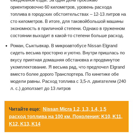
ориентировочно 60 километров, уровень расхода
топлива в городских обстоятельствах – 12-13 литров на
сто километров. В итоге, для таковойбольшой машины
экономность в приличной степени. Однако в груженном
состоянии выходит в какой-то степени больше расход.
Роман, Сыктывкар. В микроавтобусе Nissan Elgrand
сидеть весьма просторно и уютно. Внутри пришлась по
вкусу приятная домашняя обстановка и продвинутое
укомплектование. Я весьма рад, что предпочел Elgrand
вместо более дорого Транспортера. По кинетике обе
модели равны. Расход топлива с 3,5-л. двигателем (240
л. с.) доползает до 13 литров
Читайте еще:
Nissan Micra 1.2, 1.3, 1.4, 1,5
расход топлива на 100 км. Поколения: K10, K11,
K12, K13, K14