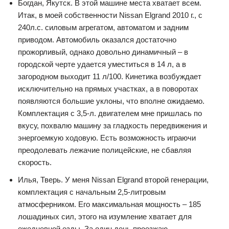
Богдан, Якутск. В этой машине места хватает всем.
Итак, в моей собственности Nissan Elgrand 2010 г., с
240л.с. силовым агрегатом, автоматом и задним
приводом. Автомобиль оказался достаточно
прожорливый, однако довольно динамичный – в
городской черте удается уместиться в 14 л, а в
загородном выходит 11 л/100. Кинетика возбуждает
исключительно на прямых участках, а в поворотах
появляются большие уклоны, что вполне ожидаемо.
Комплектация с 3,5-л. двигателем мне пришлась по
вкусу, похвалю машину за гладкость передвижения и
энергоемкую ходовую. Есть возможность играючи
преодолевать лежачие полицейские, не сбавляя
скорость.
Илья, Тверь. У меня Nissan Elgrand второй генерации,
комплектация с начальным 2,5-литровым
атмосферником. Его максимальная мощность – 185
лошадиных сил, этого на изумление хватает для
ежедневной езды. За один день проезжаю