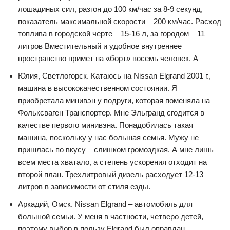
лошадиных сил, разгон до 100 км/час за 8-9 секунд,
показатель максимальной скорости – 200 км/час. Расход
топлива в городской черте – 15-16 л, за городом – 11
литров Вместительный и удобное внутреннее
пространство примет на «борт» восемь человек. А
Юлия, Светлогорск. Катаюсь на Nissan Elgrand 2001 г.,
машина в высококачественном состоянии. Я
приобретала минивэн у подруги, которая поменяла на
Фольксваген Транспортер. Мне Эльгранд сгодится в
качестве первого минивэна. Понадобилась такая
машина, поскольку у нас большая семья. Мужу не
пришлась по вкусу – слишком громоздкая. А мне лишь
всем места хватало, а степень ускорения отходит на
второй план. Трехлитровый дизель расходует 12-13
литров в зависимости от стиля езды.
Аркадий, Омск. Nissan Elgrand – автомобиль для
большой семьи. У меня в частности, четверо детей,
поэтому выбор в пользу Elgrand был оправдан.