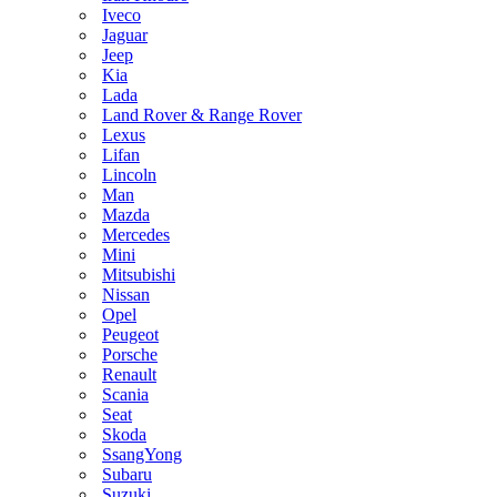
Iveco
Jaguar
Jeep
Kia
Lada
Land Rover & Range Rover
Lexus
Lifan
Lincoln
Man
Mazda
Mercedes
Mini
Mitsubishi
Nissan
Opel
Peugeot
Porsche
Renault
Scania
Seat
Skoda
SsangYong
Subaru
Suzuki