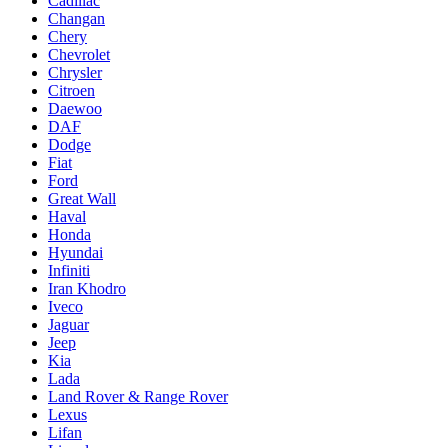
Cadillac
Changan
Chery
Chevrolet
Chrysler
Citroen
Daewoo
DAF
Dodge
Fiat
Ford
Great Wall
Haval
Honda
Hyundai
Infiniti
Iran Khodro
Iveco
Jaguar
Jeep
Kia
Lada
Land Rover & Range Rover
Lexus
Lifan