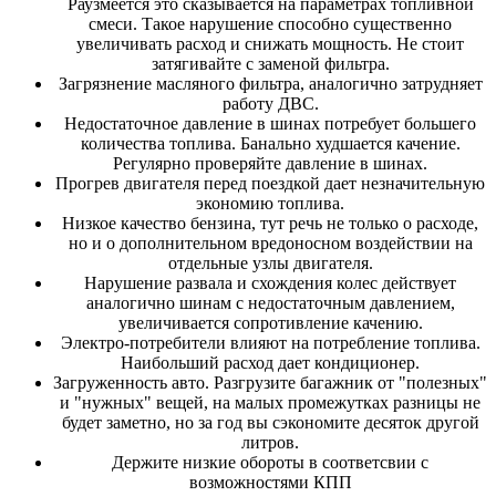
Раузмеется это сказывается на параметрах топливной
смеси. Такое нарушение способно существенно
увеличивать расход и снижать мощность. Не стоит
затягивайте с заменой фильтра.
Загрязнение масляного фильтра, аналогично затрудняет
работу ДВС.
Недостаточное давление в шинах потребует большего
количества топлива. Банально худшается качение.
Регулярно проверяйте давление в шинах.
Прогрев двигателя перед поездкой дает незначительную
экономию топлива.
Низкое качество бензина, тут речь не только о расходе,
но и о дополнительном вредоносном воздействии на
отдельные узлы двигателя.
Нарушение развала и схождения колес действует
аналогично шинам с недостаточным давлением,
увеличивается сопротивление качению.
Электро-потребители влияют на потребление топлива.
Наибольший расход дает кондиционер.
Загруженность авто. Разгрузите багажник от "полезных"
и "нужных" вещей, на малых промежутках разницы не
будет заметно, но за год вы сэкономите десяток другой
литров.
Держите низкие обороты в соответсвии с
возможностями КПП