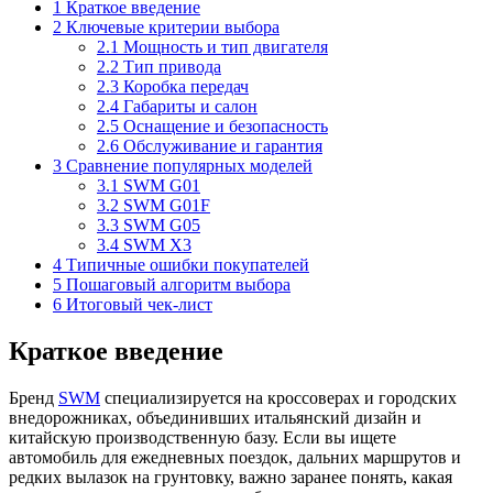
1
Краткое введение
2
Ключевые критерии выбора
2.1
Мощность и тип двигателя
2.2
Тип привода
2.3
Коробка передач
2.4
Габариты и салон
2.5
Оснащение и безопасность
2.6
Обслуживание и гарантия
3
Сравнение популярных моделей
3.1
SWM G01
3.2
SWM G01F
3.3
SWM G05
3.4
SWM X3
4
Типичные ошибки покупателей
5
Пошаговый алгоритм выбора
6
Итоговый чек-лист
Краткое введение
Бренд
SWM
специализируется на кроссоверах и городских
внедорожниках, объединивших итальянский дизайн и
китайскую производственную базу. Если вы ищете
автомобиль для ежедневных поездок, дальних маршрутов и
редких вылазок на грунтовку, важно заранее понять, какая