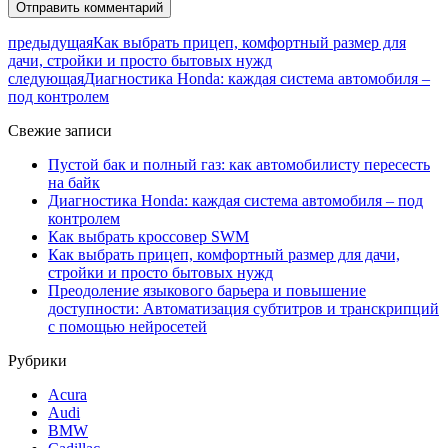
предыдущая
Как выбрать прицеп, комфортный размер для
дачи, стройки и просто бытовых нужд
следующая
Диагностика Honda: каждая система автомобиля –
под контролем
Свежие записи
Пустой бак и полный газ: как автомобилисту пересесть
на байк
Диагностика Honda: каждая система автомобиля – под
контролем
Как выбрать кроссовер SWM
Как выбрать прицеп, комфортный размер для дачи,
стройки и просто бытовых нужд
Преодоление языкового барьера и повышение
доступности: Автоматизация субтитров и транскрипций
с помощью нейросетей
Рубрики
Acura
Audi
BMW