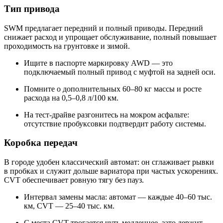
Тип привода
SWM предлагает передний и полный приводы. Передний
снижает расход и упрощает обслуживание, полный повышает
проходимость на грунтовке и зимой.
Ищите в паспорте маркировку AWD — это
подключаемый полный привод с муфтой на задней оси.
Помните о дополнительных 60–80 кг массы и росте
расхода на 0,5–0,8 л/100 км.
На тест-драйве разгонитесь на мокром асфальте:
отсутствие пробуксовки подтвердит работу системы.
Коробка передач
В городе удобен классический автомат: он сглаживает рывки
в пробках и служит дольше вариатора при частых ускорениях.
CVT обеспечивает ровную тягу без пауз.
Интервал замены масла: автомат — каждые 40–60 тыс.
км, CVT — 25–40 тыс. км.
С места CVT трогается чуть медленнее, зато держит