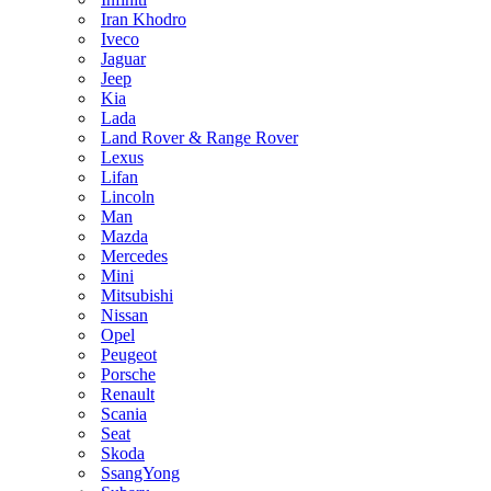
Iran Khodro
Iveco
Jaguar
Jeep
Kia
Lada
Land Rover & Range Rover
Lexus
Lifan
Lincoln
Man
Mazda
Mercedes
Mini
Mitsubishi
Nissan
Opel
Peugeot
Porsche
Renault
Scania
Seat
Skoda
SsangYong