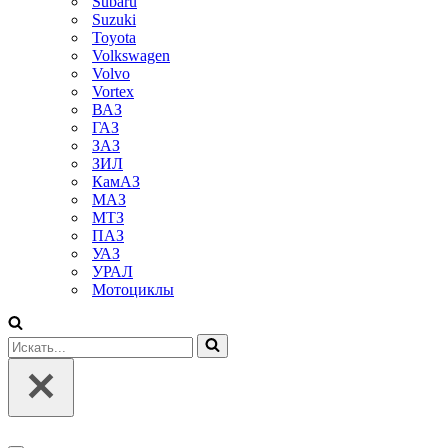
Subaru
Suzuki
Toyota
Volkswagen
Volvo
Vortex
ВАЗ
ГАЗ
ЗАЗ
ЗИЛ
КамАЗ
МАЗ
МТЗ
ПАЗ
УАЗ
УРАЛ
Мотоциклы
Искать...