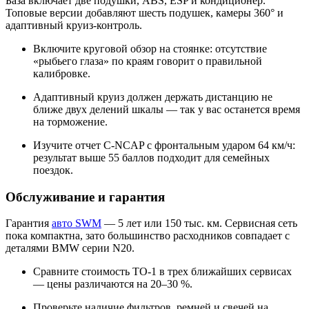
База включает две подушки, ABS, ESP и кондиционер.
Топовые версии добавляют шесть подушек, камеры 360° и
адаптивный круиз-контроль.
Включите круговой обзор на стоянке: отсутствие
«рыбьего глаза» по краям говорит о правильной
калибровке.
Адаптивный круиз должен держать дистанцию не
ближе двух делений шкалы — так у вас останется время
на торможение.
Изучите отчет C-NCAP с фронтальным ударом 64 км/ч:
результат выше 55 баллов подходит для семейных
поездок.
Обслуживание и гарантия
Гарантия
авто SWM
— 5 лет или 150 тыс. км. Сервисная сеть
пока компактна, зато большинство расходников совпадает с
деталями BMW серии N20.
Сравните стоимость ТО-1 в трех ближайших сервисах
— цены различаются на 20–30 %.
Проверьте наличие фильтров, ремней и свечей на