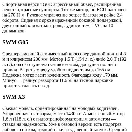
Спортивная версия G01: агрессивный обвес, расширенная
решетка, красные суппорты. Тот же мотор, но ECU настроен
на 270 Н·м. Рулевое управление острее благодаря рейке 2,4
оборота. Сиденья с ярко выраженной боковой поддержкой,
двухзонный климат-контроль, аудиосистема JVC на 10
динамиков.
SWM G05
Среднеразмерный семиместный кроссовер длиной почти 4,8
м и клиренсом 200 мм. Мотор 1,5 Т (154 л. с.) либо 2,0 Т (192
л. с.), оба с 6-ступенчатым автоматом; доступен полный
привод. В третьем ряду удобно подросткам до 165 см.
Подвеска мягко гасит колейность благодаря ходу 170 мм.
Минус — радиус разворота 11,6 м: на тесной парковке
придется сдавать назад.
SWM X3
Свежая модель, ориентированная на молодых водителей.
Укороченная платформа, масса 1430 кг. Атмосферный мотор
1,6 л (118 л. с.) с гидротрансформаторным автоматом —
ставка на надежность. Уже в базовой версии есть подогрев
лобового стекла, зимний пакет и удаленный запуск. Средний