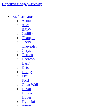
Перейти к содержимому
Выбрать авто
Acura
Audi
BMW
Cadillac
Changan
Chery
Chevrolet
Chrysler
Citroen
Daewoo
DAF
Datsun
Dodge
Fiat
Ford
Great Wall
Haval
Honda
Hover
Hyundai
Infiniti