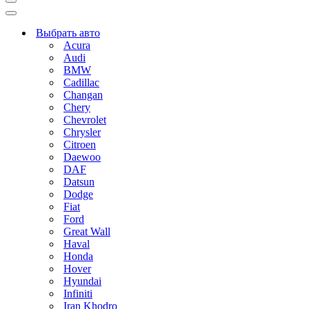
Меню
навигации
Меню
навигации
Выбрать авто
Acura
Audi
BMW
Cadillac
Changan
Chery
Chevrolet
Chrysler
Citroen
Daewoo
DAF
Datsun
Dodge
Fiat
Ford
Great Wall
Haval
Honda
Hover
Hyundai
Infiniti
Iran Khodro