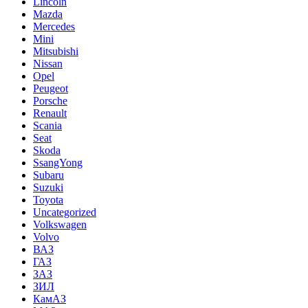
Lincoln
Mazda
Mercedes
Mini
Mitsubishi
Nissan
Opel
Peugeot
Porsche
Renault
Scania
Seat
Skoda
SsangYong
Subaru
Suzuki
Toyota
Uncategorized
Volkswagen
Volvo
ВАЗ
ГАЗ
ЗАЗ
ЗИЛ
КамАЗ