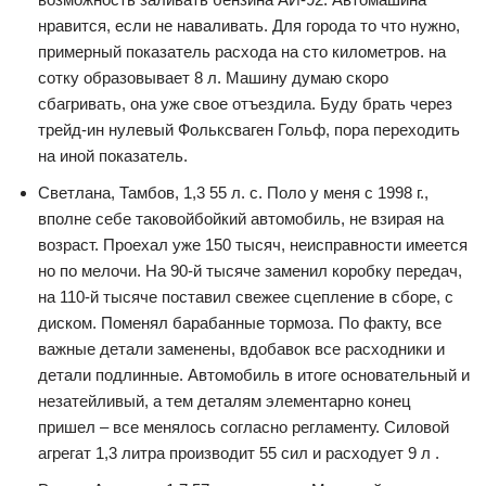
нравится, если не наваливать. Для города то что нужно,
примерный показатель расхода на сто километров. на
сотку образовывает 8 л. Машину думаю скоро
сбагривать, она уже свое отъездила. Буду брать через
трейд-ин нулевый Фольксваген Гольф, пора переходить
на иной показатель.
Светлана, Тамбов, 1,3 55 л. с. Поло у меня с 1998 г.,
вполне себе таковойбойкий автомобиль, не взирая на
возраст. Проехал уже 150 тысяч, неисправности имеется
но по мелочи. На 90-й тысяче заменил коробку передач,
на 110-й тысяче поставил свежее сцепление в сборе, с
диском. Поменял барабанные тормоза. По факту, все
важные детали заменены, вдобавок все расходники и
детали подлинные. Автомобиль в итоге основательный и
незатейливый, а тем деталям элементарно конец
пришел – все менялось согласно регламенту. Силовой
агрегат 1,3 литра производит 55 сил и расходует 9 л .