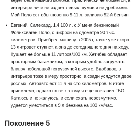
ведет себе намного моложе. Практически не ломается, в
интерьере ниче не издает левых шумов и не дребезжит.
Мой Поло ест обыкновенно 9-11 л, заливаю 92-й бензин.
Евгений, Салехард, 1,4 100 л. с.У меня бензиновый
Фольксваген Поло, с цифрой на одометре 90 тыс.
километров. Приобрел машину в 2005 г, тачке уже скоро
13 литровет стукнет, а она до сегодняшнего дня на ходу.
Кушает не больше 11 литров/100 км. Хетчбек обладает
просторным багажником, в которым удобно загружать
благ.ря небольшой погрузочной высоте. Вдобавок, в
интерьере тоже в меру просторно, а сзади усядутся двое
рослых. Автоавто ест 11 л на сто километров. В итоге
приемлемо, однако плюс к этому я еще поставил ГБО.
Катаюсь и не жалуюсь, и если ехать невозмутимо,
удается уместиться в 9 л бензина на 100 км/час.
Поколение 5