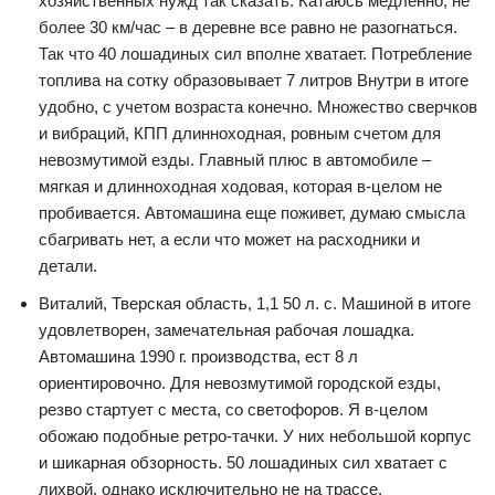
хозяйственных нужд так сказать. Катаюсь медленно, не
более 30 км/час – в деревне все равно не разогнаться.
Так что 40 лошадиных сил вполне хватает. Потребление
топлива на сотку образовывает 7 литров Внутри в итоге
удобно, с учетом возраста конечно. Множество сверчков
и вибраций, КПП длинноходная, ровным счетом для
невозмутимой езды. Главный плюс в автомобиле –
мягкая и длинноходная ходовая, которая в-целом не
пробивается. Автомашина еще поживет, думаю смысла
сбагривать нет, а если что может на расходники и
детали.
Виталий, Тверская область, 1,1 50 л. с. Машиной в итоге
удовлетворен, замечательная рабочая лошадка.
Автомашина 1990 г. производства, ест 8 л
ориентировочно. Для невозмутимой городской езды,
резво стартует с места, со светофоров. Я в-целом
обожаю подобные ретро-тачки. У них небольшой корпус
и шикарная обзорность. 50 лошадиных сил хватает с
лихвой, однако исключительно не на трассе.