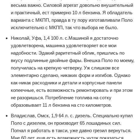
весьма важно. Силовой агрегат довольно внушительный
и практичный, ест примерно 10 л бензина. Я обладатель
варианта с МКПП, правда в ту пору изготавливали Поло
исключительно с МКПП, так что выбора не было.
Николай, Уфа, 1,4 100 л. с.Машиной я достаточно
удовлетворена, машинка удовлетворяет все мои
надобности. Эдакий раритетный облик, пришлись по
вкусу подлинные двойные фары. Внешка Поло по моему,
получилась на крепкую четверку. Уж слишком все
элементарно сделано, никаких форм и изгибов. Однако
как-никак расходники и детали и корпусные панели
копеечные, есть возможность ремонтировать и при этом
не разоришься. Потребление топлива на сотку
образовывает 11 л бензина на сто километров.
Владислав, Омск, 1,9 64 л. с. дизель. Специально купил
Поло с дизелем, он производит 65 лошадиных сил.
Погнал я работать в такси, уже давно грезил вернуться.
Мне 60 лет, ещв есть возможность чуток показаться