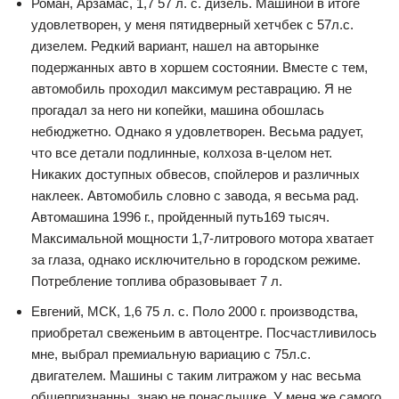
Роман, Арзамас, 1,7 57 л. с. дизель. Машиной в итоге
удовлетворен, у меня пятидверный хетчбек с 57л.с.
дизелем. Редкий вариант, нашел на авторынке
подержанных авто в хоршем состоянии. Вместе с тем,
автомобиль проходил максимум реставрацию. Я не
прогадал за него ни копейки, машина обошлась
небюджетно. Однако я удовлетворен. Весьма радует,
что все детали подлинные, колхоза в-целом нет.
Никаких доступных обвесов, спойлеров и различных
наклеек. Автомобиль словно с завода, я весьма рад.
Автомашина 1996 г., пройденный путь169 тысяч.
Максимальной мощности 1,7-литрового мотора хватает
за глаза, однако исключительно в городском режиме.
Потребление топлива образовывает 7 л.
Евгений, МСК, 1,6 75 л. с. Поло 2000 г. производства,
приобретал свеженьим в автоцентре. Посчастливилось
мне, выбрал премиальную вариацию с 75л.с.
двигателем. Машины с таким литражом у нас весьма
общепризнанны, знаю не понаслышке. У меня же самого