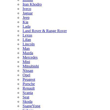
Iran Khodro
Iveco
Jaguar
Jeep
Kia
Lada
Land Rover & Range Rover
Lexus
Lifan
Lincoln
Man
Mazda
Mercedes
Mini
Mitsubishi
Nissan
Opel
Peugeot
Porsche
Renault
Scania
Seat
Skoda
SsangYong