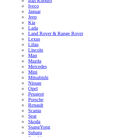
Iran Khodro
Iveco
Jaguar
Jeep
Kia
Lada
Land Rover & Range Rover
Lexus
Lifan
Lincoln
Man
Mazda
Mercedes
Mini
Mitsubishi
Nissan
Opel
Peugeot
Porsche
Renault
Scania
Seat
Skoda
SsangYong
Subaru