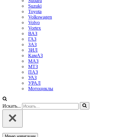
Subaru
Suzuki
Toyota
Volkswagen
Volvo
Vortex
ВАЗ
ГАЗ
ЗАЗ
ЗИЛ
КамАЗ
МАЗ
МТЗ
ПАЗ
УАЗ
УРАЛ
Мотоциклы
Искать...
Меню навигации