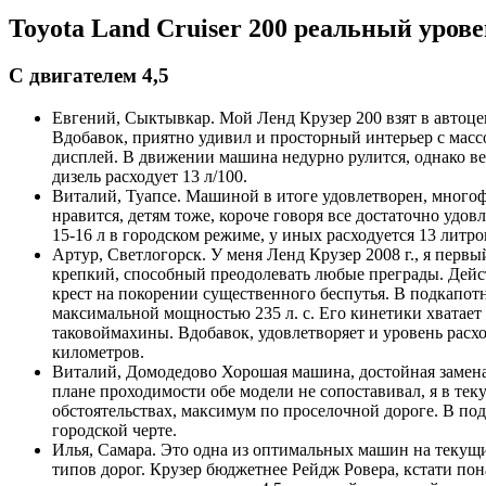
Toyota Land Cruiser 200 реальный уров
С двигателем 4,5
Евгений, Сыктывкар. Мой Ленд Крузер 200 взят в автоце
Вдобавок, приятно удивил и просторный интерьер с мас
дисплей. В движении машина недурно рулится, однако ве
дизель расходует 13 л/100.
Виталий, Туапсе. Машиной в итоге удовлетворен, много
нравится, детям тоже, короче говоря все достаточно удов
15-16 л в городском режиме, у иных расходуется 13 литр
Артур, Светлогорск. У меня Ленд Крузер 2008 г., я пер
крепкий, способный преодолевать любые преграды. Дейст
крест на покорении существенного беспутья. В подкапот
максимальной мощностью 235 л. с. Его кинетики хватает д
таковоймахины. Вдобавок, удовлетворяет и уровень расх
километров.
Виталий, Домодедово Хорошая машина, достойная замен
плане проходимости обе модели не сопоставивал, я в те
обстоятельствах, максимум по проселочной дороге. В под
городской черте.
Илья, Самара. Это одна из оптимальных машин на текущи
типов дорог. Крузер бюджетнее Рейдж Ровера, кстати пон