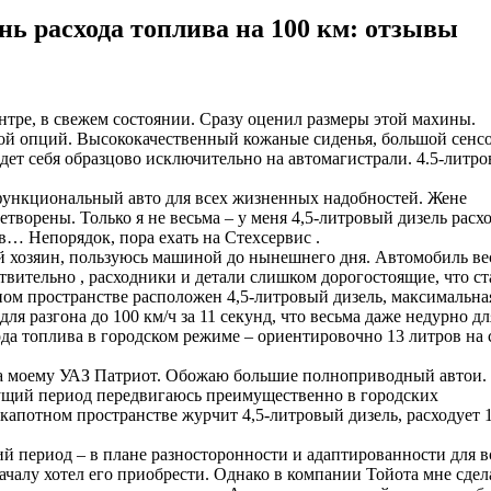
ень расхода топлива на 100 км: отзывы
нтре, в свежем состоянии. Сразу оценил размеры этой махины.
сой опций. Высококачественный кожаные сиденья, большой сен
дет себя образцово исключительно на автомагистрали. 4.5-литр
функциональный авто для всех жизненных надобностей. Жене
летворены. Только я не весьма – у меня 4,5-литровый дизель расх
ов… Непорядок, пора ехать на Стехсервис .
вый хозяин, пользуюсь машиной до нынешнего дня. Автомобиль ве
вительно , расходники и детали слишком дорогостоящие, что ст
ном пространстве расположен 4,5-литровый дизель, максимальна
ля разгона до 100 км/ч за 11 секунд, что весьма даже недурно дл
ода топлива в городском режиме – ориентировочно 13 литров на 
а моему УАЗ Патриот. Обожаю большие полноприводный автои.
кущий период передвигаюсь преимущественно в городских
капотном пространстве журчит 4,5-литровый дизель, расходует 
й период – в плане разносторонности и адаптированности для в
ачалу хотел его приобрести. Однако в компании Тойота мне сдел