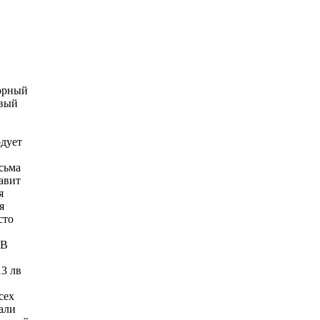
сорный
овый
одует
сьма
авит
я
я
сто
 В
13 лв
сех
али