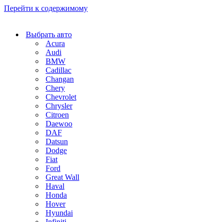
Перейти к содержимому
Выбрать авто
Acura
Audi
BMW
Cadillac
Changan
Chery
Chevrolet
Chrysler
Citroen
Daewoo
DAF
Datsun
Dodge
Fiat
Ford
Great Wall
Haval
Honda
Hover
Hyundai
Infiniti