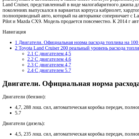
Land Cruiser, представленный в виде малогабаритного джипа дл
поколениях выпускался в вариантах корпуса кабриолет, хардт
полноприводный авто, который на авторынке соперничает с Land R
Pilot и Mazda CX9. Модель продается повсеместно. К 2014 г а
Навигация
1
Двигатели. Официальная норма расхода топлива на 100
2
Toyota Land Cruiser 200 реальный уровень расхода топли
2.1
С двигателем 4,5
2.2
С двигателем 4.6
2.3
С двигателем 4,7
2.4
С двигателем 5.7
Двигатели. Официальная норма расхода
Двигатели (бензин):
4,7, 288 лош. сил, автоматическая коробка передач, полно
5.7
Двигатели (дизель):
4,5, 235 лош. сил, автоматическая коробка передач, полноп