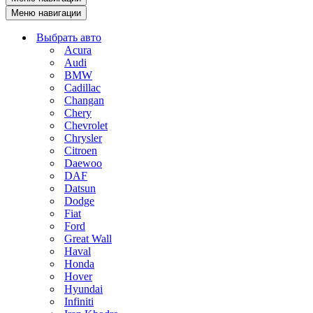
Меню навигации
Выбрать авто
Acura
Audi
BMW
Cadillac
Changan
Chery
Chevrolet
Chrysler
Citroen
Daewoo
DAF
Datsun
Dodge
Fiat
Ford
Great Wall
Haval
Honda
Hover
Hyundai
Infiniti