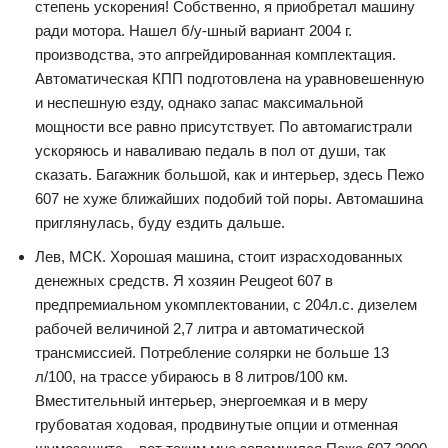
степень ускорения! Собственно, я приобретал машину
ради мотора. Нашел б/у-шный вариант 2004 г.
производства, это апгрейдированная комплектация.
Автоматическая КПП подготовлена на уравновешенную
и неспешную езду, однако запас максимальной
мощности все равно присутствует. По автомагистрали
ускоряюсь и наваливаю педаль в пол от души, так
сказать. Багажник большой, как и интерьер, здесь Пежо
607 не хуже ближайших подобий той поры. Автомашина
приглянулась, буду ездить дальше.
Лев, МСК. Хорошая машина, стоит израсходованных
денежных средств. Я хозяин Peugeot 607 в
предпремиальном укомплектовании, с 204л.с. дизелем
рабочей величиной 2,7 литра и автоматической
трансмиссией. Потребление солярки не больше 13
л/100, на трассе убираюсь в 8 литров/100 км.
Вместительный интерьер, энергоемкая и в меру
грубоватая ходовая, продвинутые опции и отменная