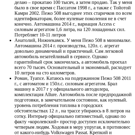
делаю – прокатаю 100 тысяч, а затем продаю. Так у меня
было в свое время с Пассатом 1998 г., а также с Тойотой
Камри 2002. Пежо 508 выгоднее этих старичков по всем
идентификаторам, более нулевые поколения не в счет
конечно. Автомашина 2014 г., вариация Access с
силовым агрегатом 1,6 литра, на 120 лошадиных сил.
Потребляет 10-11 литров
Анатолий, Нижнекамск. У меня Пежо 508 в минималке.
Автомашина 2014 г. производства, 120л. с. агрегат
довольно динамичный и практичный. Сам легковой
автомобиль незатейливый в сервисе. Однако
гарантийный срок закончилась, а автомобиль проехал
всего 70 тысяч. Основательный и экономный, расходует
10 литров на сто километров.
Роман, Туапсе. Катаюсь на подержанном Пежо 508 2011
г., с автоматом и 150л.с. силовым агрегатом. Брал
машину в 2017 г у официального автодилера,
комплектация Allure. Автомобиль после предпродажной
подготовки, в замечательном состоянии, как нулевый.
уровень потребления топлива в городских
обстоятельствах 12 л , на трассе убираюсь в 8 литров на
сотку. Интерьер официально пятиместный, однако по
факту «королевский» простор доступен исключительно
четверым людям. Ходовая в меру упругая, в противовес
от какого-нибудь Volkswagen Passat. Крепкий и