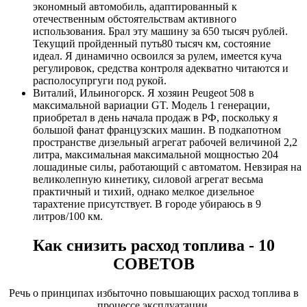
экономный автомобиль, адаптированный к
отечественным обстоятельствам активного
использования. Брал эту машину за 650 тысяч рублей.
Текущий пройденный путь80 тысяч км, состояние
идеал. Я динамично освоился за рулем, имеется куча
регулировок, средства контроля адекватно читаются и
располосупргуги под рукой.
Виталий, Ильиногорск. Я хозяин Peugeot 508 в
максимальной вариации GT. Модель 1 генерации,
приобретал в день начала продаж в РФ, поскольку я
большой фанат французских машин. В подкапотном
пространстве дизельный агрегат рабочей величиной 2,2
литра, максимальная максимальной мощностью 204
лошадиные силы, работающий с автоматом. Невзирая на
великолепную кинетику, силовой агрегат весьма
практичный и тихий, однако мелкое дизельное
тарахтение присутствует. В городе убираюсь в 9
литров/100 км.
Как снизить расход топлива - 10
СОВЕТОВ
Речь о принципах избыточно повышающих расход топлива в
процессе эксплуатации.