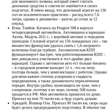
для экономного хозяина, который умеет считать
денежные средства и совсем не ошибается в своих
подсчетах. Я имею ввиду, что дизельный агрегат на 136
сил не исключительно практичен – расход всего 7,6
литра, однако и динамичен – разгон до сотки за 12
секунд.
Илья, Тамбов. Катаюсь на Peugeot 508 в корпусе
четырехдверный автомобиль. Автомашина в вариации
Актив. Модель 2011 г., с коробкой автомат и передним
приводом. Силовой агрегат на 150 лошадиных сил – так
множество французам удалось снять с 1,6-литрового
величины благ.ря турбине. Автоматическая КПП
функционирует быстрее, чем роботизированная КПП –
мне доводилось участвовать в тест-драйве двух
вариаций. Однако с автоматом авто ест больше бензина
– в городском режиме выходит 12 л , что на литр-
полтора больше, чем у комплектации с роботом. Однако
для меня важнее степень ускорения и гладкость
передвижения, а также динамичнота переключения
передач. Внутри удобно, шумозащита не хуже, чем у
соперников. поэтому я не знаю, почему 508 плохо
продается в РФ. Мне автомобиль пришелся по душе.
Проехал на нем 70 тысяч км, и буду ездить дальше.
Аркадий, Йошкар Ола. Проехал 90 тысяч км, скоро надо
будет делать предпродажную подготовку. Я обычно так