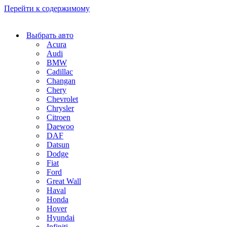
Перейти к содержимому
Выбрать авто
Acura
Audi
BMW
Cadillac
Changan
Chery
Chevrolet
Chrysler
Citroen
Daewoo
DAF
Datsun
Dodge
Fiat
Ford
Great Wall
Haval
Honda
Hover
Hyundai
Infiniti