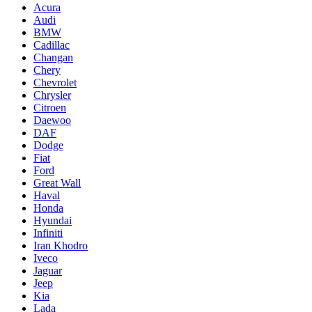
Acura
Audi
BMW
Cadillac
Changan
Chery
Chevrolet
Chrysler
Citroen
Daewoo
DAF
Dodge
Fiat
Ford
Great Wall
Haval
Honda
Hyundai
Infiniti
Iran Khodro
Iveco
Jaguar
Jeep
Kia
Lada