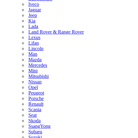
Iveco
Jaguar
Jeep
Kia
Lada
Land Rover & Range Rover
Lexus
Lifan
Lincoln
Man
Mazda
Mercedes
Mini
Mitsubishi
Nissan
Opel
Peugeot
Porsche
Renault
Scania
Seat
Skoda
SsangYong
Subaru
Suzuki