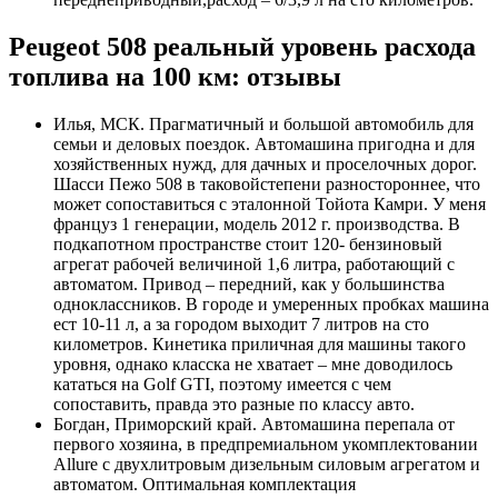
Peugeot 508 реальный уровень расхода
топлива на 100 км: отзывы
Илья, МСК. Прагматичный и большой автомобиль для
семьи и деловых поездок. Автомашина пригодна и для
хозяйственных нужд, для дачных и проселочных дорог.
Шасси Пежо 508 в таковойстепени разностороннее, что
может сопоставиться с эталонной Тойота Камри. У меня
француз 1 генерации, модель 2012 г. производства. В
подкапотном пространстве стоит 120- бензиновый
агрегат рабочей величиной 1,6 литра, работающий с
автоматом. Привод – передний, как у большинства
одноклассников. В городе и умеренных пробках машина
ест 10-11 л, а за городом выходит 7 литров на сто
километров. Кинетика приличная для машины такого
уровня, однако класска не хватает – мне доводилось
кататься на Golf GTI, поэтому имеется с чем
сопоставить, правда это разные по классу авто.
Богдан, Приморский край. Автомашина перепала от
первого хозяина, в предпремиальном укомплектовании
Allure с двухлитровым дизельным силовым агрегатом и
автоматом. Оптимальная комплектация