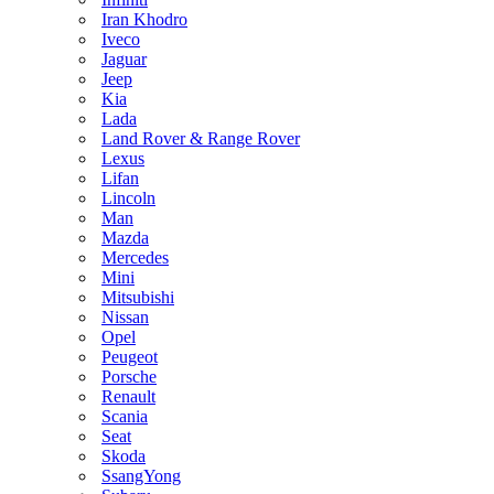
Iran Khodro
Iveco
Jaguar
Jeep
Kia
Lada
Land Rover & Range Rover
Lexus
Lifan
Lincoln
Man
Mazda
Mercedes
Mini
Mitsubishi
Nissan
Opel
Peugeot
Porsche
Renault
Scania
Seat
Skoda
SsangYong