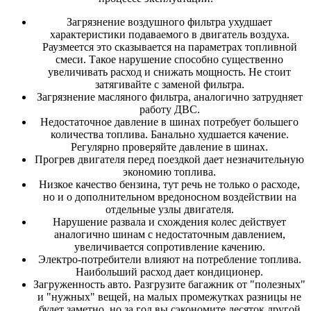
Загрязнение воздушного фильтра ухудшает
характеристики подаваемого в двигатель воздуха.
Раузмеется это сказывается на параметрах топливной
смеси. Такое нарушение способно существенно
увеличивать расход и снижать мощность. Не стоит
затягивайте с заменой фильтра.
Загрязнение масляного фильтра, аналогично затрудняет
работу ДВС.
Недостаточное давление в шинах потребует большего
количества топлива. Банально худшается качение.
Регулярно проверяйте давление в шинах.
Прогрев двигателя перед поездкой дает незначительную
экономию топлива.
Низкое качество бензина, тут речь не только о расходе,
но и о дополнительном вредоносном воздействии на
отдельные узлы двигателя.
Нарушение развала и схождения колес действует
аналогично шинам с недостаточным давлением,
увеличивается сопротивление качению.
Электро-потребители влияют на потребление топлива.
Наибольший расход дает кондиционер.
Загруженность авто. Разгрузите багажник от "полезных"
и "нужных" вещей, на малых промежутках разницы не
будет заметно, но за год вы сэкономите десяток другой