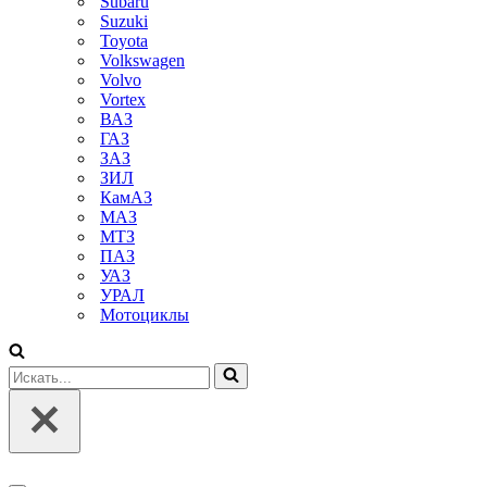
Subaru
Suzuki
Toyota
Volkswagen
Volvo
Vortex
ВАЗ
ГАЗ
ЗАЗ
ЗИЛ
КамАЗ
МАЗ
МТЗ
ПАЗ
УАЗ
УРАЛ
Мотоциклы
Искать...