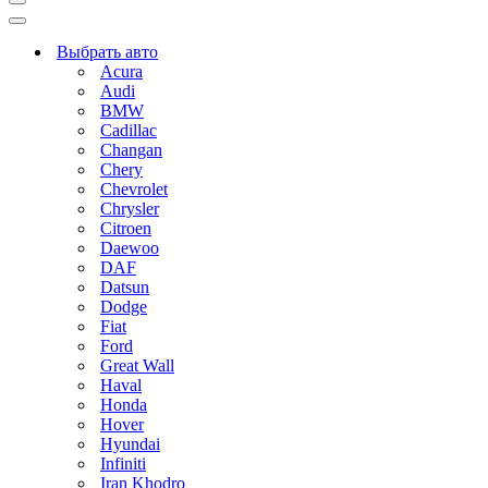
Меню
навигации
Меню
навигации
Выбрать авто
Acura
Audi
BMW
Cadillac
Changan
Chery
Chevrolet
Chrysler
Citroen
Daewoo
DAF
Datsun
Dodge
Fiat
Ford
Great Wall
Haval
Honda
Hover
Hyundai
Infiniti
Iran Khodro