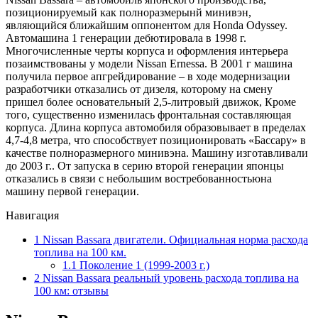
позиционируемый как полноразмерынй минивэн,
являющийся ближайшим оппонентом для Honda Odyssey.
Автомашина 1 генерации дебютировала в 1998 г.
Многочисленные черты корпуса и оформления интерьера
позаимствованы у модели Nissan Ernessa. В 2001 г машина
получила первое апгрейдирование – в ходе модернизации
разработчики отказались от дизеля, которому на смену
пришел более основательный 2,5-литровый движок, Кроме
того, существенно изменилась фронтальная составляющая
корпуса. Длина корпуса автомобиля образовывает в пределах
4,7-4,8 метра, что способствует позиционировать «Бассару» в
качестве полноразмерного минивэна. Машину изготавливали
до 2003 г.. От запуска в серию второй генерации японцы
отказались в связи с небольшим востребованностьюна
машину первой генерации.
Навигация
1
Nissan Bassara двигатели. Официальная норма расхода
топлива на 100 км.
1.1
Поколение 1 (1999-2003 г.)
2
Nissan Bassara реальный уровень расхода топлива на
100 км: отзывы