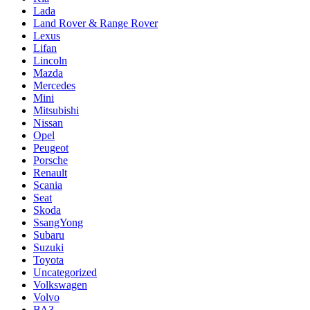
Lada
Land Rover & Range Rover
Lexus
Lifan
Lincoln
Mazda
Mercedes
Mini
Mitsubishi
Nissan
Opel
Peugeot
Porsche
Renault
Scania
Seat
Skoda
SsangYong
Subaru
Suzuki
Toyota
Uncategorized
Volkswagen
Volvo
ВАЗ