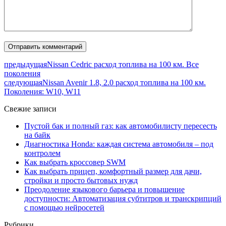
предыдущая
Nissan Cedric расход топлива на 100 км. Все
поколения
следующая
Nissan Avenir 1.8, 2.0 расход топлива на 100 км.
Поколения: W10, W11
Свежие записи
Пустой бак и полный газ: как автомобилисту пересесть
на байк
Диагностика Honda: каждая система автомобиля – под
контролем
Как выбрать кроссовер SWM
Как выбрать прицеп, комфортный размер для дачи,
стройки и просто бытовых нужд
Преодоление языкового барьера и повышение
доступности: Автоматизация субтитров и транскрипций
с помощью нейросетей
Рубрики