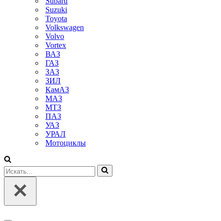
Subaru
Suzuki
Toyota
Volkswagen
Volvo
Vortex
ВАЗ
ГАЗ
ЗАЗ
ЗИЛ
КамАЗ
МАЗ
МТЗ
ПАЗ
УАЗ
УРАЛ
Мотоциклы
Искать...