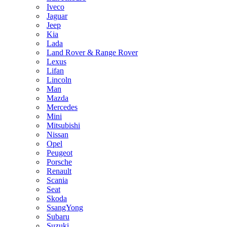
Iveco
Jaguar
Jeep
Kia
Lada
Land Rover & Range Rover
Lexus
Lifan
Lincoln
Man
Mazda
Mercedes
Mini
Mitsubishi
Nissan
Opel
Peugeot
Porsche
Renault
Scania
Seat
Skoda
SsangYong
Subaru
Suzuki