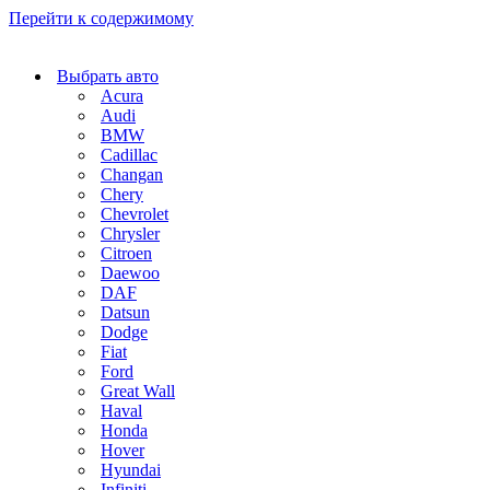
Перейти к содержимому
Выбрать авто
Acura
Audi
BMW
Cadillac
Changan
Chery
Chevrolet
Chrysler
Citroen
Daewoo
DAF
Datsun
Dodge
Fiat
Ford
Great Wall
Haval
Honda
Hover
Hyundai
Infiniti