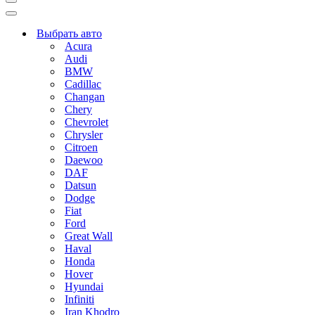
Меню
навигации
Меню
навигации
Выбрать авто
Acura
Audi
BMW
Cadillac
Changan
Chery
Chevrolet
Chrysler
Citroen
Daewoo
DAF
Datsun
Dodge
Fiat
Ford
Great Wall
Haval
Honda
Hover
Hyundai
Infiniti
Iran Khodro