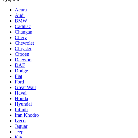
Acura
Audi
BMW
Cadillac
Changan
Chery
Chevrolet
Chrysler
Citroen
Daewoo
DAF
Dodge
Fiat
Ford
Great Wall
Haval
Honda
Hyundai
Infiniti
Iran Khodro
Iveco
Jaguar
Jeep
Kia