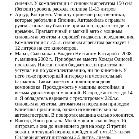
сиденья. У комплектации с силовым агрегатом 150 сил
(бензин) уровень расхода топлива 11-13 литров
Артур, Кострома. Машину привезли родственники,
которые работали в Японии. Автомобиль с правым
рулем – поначалу было не привычно, однако это дело
времени. Прагматичный и мягкий авто с мощным
силовым агрегатом и хорошей гладкость передвижения.
Комплектация с 2,5-л. силовым агрегатом расходует 11-
12 литров на сто километров.
Марат, Сыктывкар. Владею Ниссаном Бассарой с 2008
г., машина 2002 г.. Приобрел ее вместо Хонды Одиссей,
поскольку Ниссан стоил бюджетнее, и при этом не
уступал ни по укомплектованию, ни по кинетике. У
него тоже просторный интерьер и вместительный
багажник. Также имеется и полноприводная
компоновка. Проходимость у машины достойная, я
весьма удовлетворен машиной. В городе авто ест до 14
л. Я обладатель варианта с трехлитровым 220л.с.
силовым агрегатом, автоматом и передним приводом.
Кинетика приличная, однако исключительно на
автомагистрали. В поворотах машина сильно клонится.
Виктор, Электросталь. Моей машине скоро будет 16
литровет, а она до нынешнего дня на ходу. Я третий
хозяин, в текущий период пройденный путь113 тысяч.
Силовой агрегат литражом 2,5 литра, дизель,