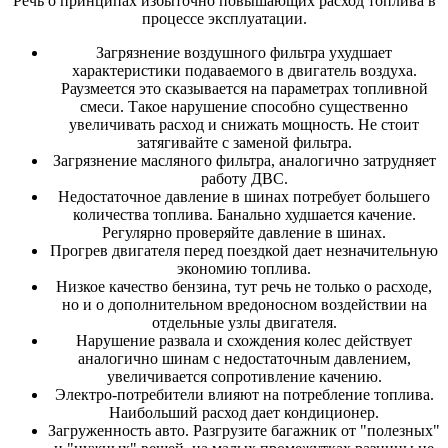
Речь о принципах избыточно повышающих расход топлива в
процессе эксплуатации.
Загрязнение воздушного фильтра ухудшает
характеристики подаваемого в двигатель воздуха.
Раузмеется это сказывается на параметрах топливной
смеси. Такое нарушение способно существенно
увеличивать расход и снижать мощность. Не стоит
затягивайте с заменой фильтра.
Загрязнение масляного фильтра, аналогично затрудняет
работу ДВС.
Недостаточное давление в шинах потребует большего
количества топлива. Банально худшается качение.
Регулярно проверяйте давление в шинах.
Прогрев двигателя перед поездкой дает незначительную
экономию топлива.
Низкое качество бензина, тут речь не только о расходе,
но и о дополнительном вредоносном воздействии на
отдельные узлы двигателя.
Нарушение развала и схождения колес действует
аналогично шинам с недостаточным давлением,
увеличивается сопротивление качению.
Электро-потребители влияют на потребление топлива.
Наибольший расход дает кондиционер.
Загруженность авто. Разгрузите багажник от "полезных"