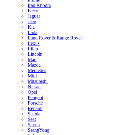
Iran Khodro
Iveco
Jaguar
Jeep
Kia
Lada
Land Rover & Range Rover
Lexus
Lifan
Lincoln
Man
Mazda
Mercedes
Mini
Mitsubishi
Nissan
Opel
Peugeot
Porsche
Renault
Scania
Seat
Skoda
SsangYong