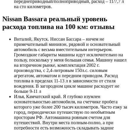
переднеприводный/полноприводный, расход – 11/7,7 л
на сто километров.
Nissan Bassara реальный уровень
расхода топлива на 100 км: отзывы
Виталий, Якутск. Ниссан Бассара – ничем не
примечательный минивэн, рядовой и основательный
автомобиль с весьма вместительным интерьером.
Громоздкие габариты машины идут исключительно на
пользу, поскольку у меня большая семья. Машину нашел
на вторичном рынке, комплектация 2002 г.
производства, с 2,4-литровым 150л.с. силовым
агрегатом, автоматом и передним приводом. Расход
топлива в пределах 11-13 л в зависимости от стиля
вождения. В загородном цикле машине расходует не
больше 9-11 л
Илья, Камчатский край. Я глубоко изумлен
основательностью автомобиля, на счетчике пробега
которого уже более 200 тысяч километров. Часто езжу за
город, периодически путешествую по необъятным
просторам РФ. Автомашина ровным счетом для
путешествий. Внутри места полным-полно, а при
потребности есть возможность складывать задние