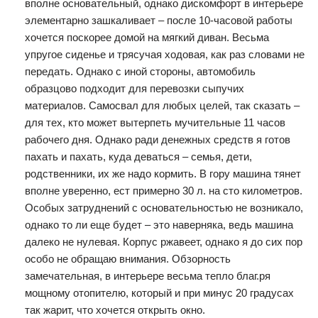
вполне основательный, однако дискомфорт в интерьере
элементарно зашкаливает – после 10-часовой работы
хочется поскорее домой на мягкий диван. Весьма
упругое сиденье и трясучая ходовая, как раз словами не
передать. Однако с иной стороны, автомобиль
образцово подходит для перевозки сыпучих
материалов. Самосвал для любых целей, так сказать –
для тех, кто может вытерпеть мучительные 11 часов
рабочего дня. Однако ради денежных средств я готов
пахать и пахать, куда деваться – семья, дети,
родственники, их же надо кормить. В гору машина тянет
вполне уверенно, ест примерно 30 л. на сто километров.
Особых затруднений с основательностью не возникало,
однако то ли еще будет – это наверняка, ведь машина
далеко не нулевая. Корпус ржавеет, однако я до сих пор
особо не обращаю внимания. Обзорность
замечательная, в интерьере весьма тепло благ.ря
мощному отопителю, который и при минус 20 градусах
так жарит, что хочется открыть окно.