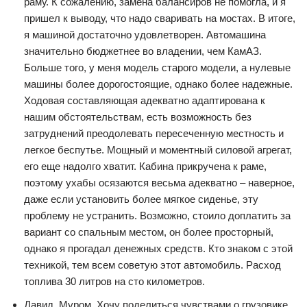
раму. К сожалению, замена балансиров не помогла, и я
пришел к выводу, что надо сваривать на мостах. В итоге,
я машиной достаточно удовлетворен. Автомашина
значительно бюджетнее во владении, чем КамАЗ.
Больше того, у меня модель старого модели, а нулевые
машины более дорогостоящие, однако более надежные.
Ходовая составляющая адекватно адаптирована к
нашим обстоятельствам, есть возможность без
затруднений преодолевать пересеченную местность и
легкое беспутье. Мощный и моментный силовой агрегат,
его еще надолго хватит. Кабина прикручена к раме,
поэтому ухабы осязаются весьма адекватно – наверное,
даже если установить более мягкое сиденье, эту
проблему не устранить. Возможно, стоило доплатить за
вариант со спальным местом, он более просторный,
однако я прогадал денежных средств. Кто знаком с этой
техникой, тем всем советую этот автомобиль. Расход
топлива 30 литров на сто километров.
Давид, Муром. Хочу поделиться чувствами о грузовике