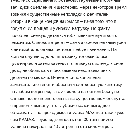
вместе со сцеплением. Установил нулевые вторичный
вал, диск сцепления и шестерню. Через некоторое время
возникли существенные неполадки с делителей,
который в конце концов накрылся – из-за того, что я
подключил прицеп и умножил нагрузку. По факту,
приобрел свежую деталь, чтобы меньше мучиться с
ремонтом. Силовой агрегат – самый основательный узел
в автомобиле, однако он тоже требует внимания. На
всякий случай сделал шлифовку головки блока
цилиндров, а затем заменил топливную систему. Ясное
дело, не обошлось и без замены некоторых иных
деталей по мелочи. В-целом силовой агрегат
замечательно тянет и обеспечивает хорошую кинетику
на любом покрытии, в том числе и на легком беспутье.
Однако после первого опыта на существенном беспутье
я пришел к выводу, что глубокие колеи выгоднее
объезжать – по проходимости марка МАЗ все-таки хуже,
чем КАМАЗ. Грузоподъемность под 30 тонн, зимой
машина пожирает по 40 литров на сто километров.