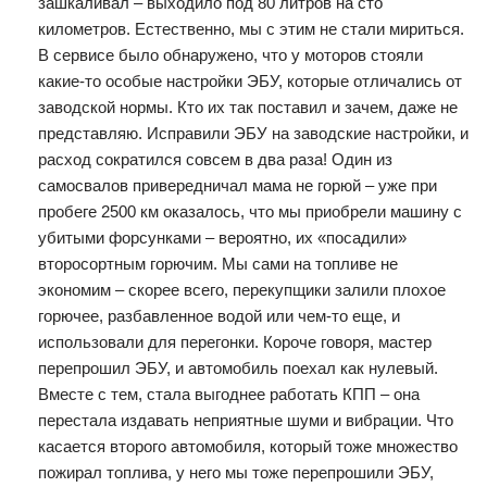
зашкаливал – выходило под 80 литров на сто
километров. Естественно, мы с этим не стали мириться.
В сервисе было обнаружено, что у моторов стояли
какие-то особые настройки ЭБУ, которые отличались от
заводской нормы. Кто их так поставил и зачем, даже не
представляю. Исправили ЭБУ на заводские настройки, и
расход сократился совсем в два раза! Один из
самосвалов привередничал мама не горюй – уже при
пробеге 2500 км оказалось, что мы приобрели машину с
убитыми форсунками – вероятно, их «посадили»
второсортным горючим. Мы сами на топливе не
экономим – скорее всего, перекупщики залили плохое
горючее, разбавленное водой или чем-то еще, и
использовали для перегонки. Короче говоря, мастер
перепрошил ЭБУ, и автомобиль поехал как нулевый.
Вместе с тем, стала выгоднее работать КПП – она
перестала издавать неприятные шуми и вибрации. Что
касается второго автомобиля, который тоже множество
пожирал топлива, у него мы тоже перепрошили ЭБУ,