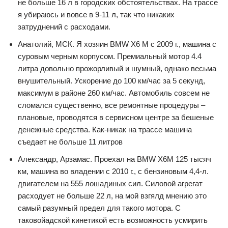
не больше 16 л в городских обстоятельствах. На трассе
я убираюсь и вовсе в 9-11 л, так что никаких
затруднений с расходами.
Анатолий, МСК. Я хозяин BMW X6 M с 2009 г., машина с
суровым черным корпусом. Премиальный мотор 4.4
литра довольно прожорливый и шумный, однако весьма
внушительный. Ускорение до 100 км/час за 5 секунд,
максимум в районе 260 км/час. Автомобиль совсем не
сломался существенно, все ремонтные процедуры –
плановые, проводятся в сервисном центре за бешеные
денежные средства. Как-никак на трассе машина
съедает не больше 11 литров
Александр, Арзамас. Проехал на BMW X6M 125 тысяч
км, машина во владении с 2010 г., с бензиновым 4,4-л.
двигателем на 555 лошадиных сил. Силовой агрегат
расходует не больше 22 л, на мой взгялд мнению это
самый разумный предел для такого мотора. С
таковойадской кинетикой есть возможность усмирить