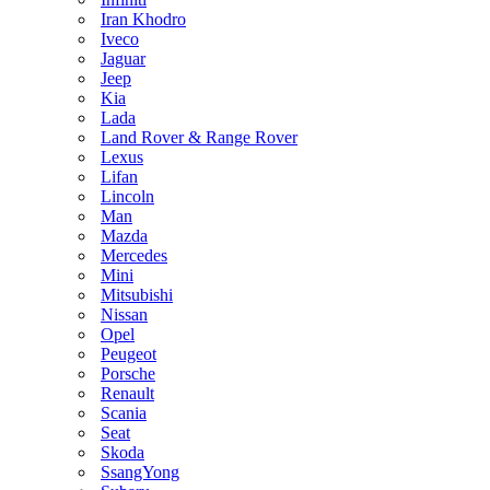
Iran Khodro
Iveco
Jaguar
Jeep
Kia
Lada
Land Rover & Range Rover
Lexus
Lifan
Lincoln
Man
Mazda
Mercedes
Mini
Mitsubishi
Nissan
Opel
Peugeot
Porsche
Renault
Scania
Seat
Skoda
SsangYong