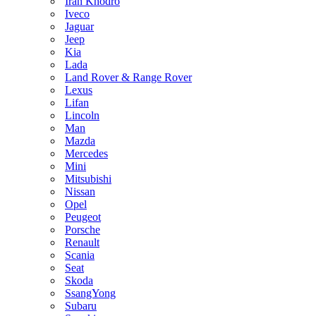
Iran Khodro
Iveco
Jaguar
Jeep
Kia
Lada
Land Rover & Range Rover
Lexus
Lifan
Lincoln
Man
Mazda
Mercedes
Mini
Mitsubishi
Nissan
Opel
Peugeot
Porsche
Renault
Scania
Seat
Skoda
SsangYong
Subaru