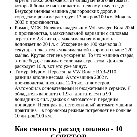
агрегат плохо обнажается из-за задумчивого автомата,
который больше настраивает на невозмутимую езду.
Безукоризненная машина для городских дорог, в
городском режиме расходует 13 литров/100 км. Модель
2003 г. производства.
Роман, МСК. Являюсь владельцем Volkswagen Bora 2004
г. производства, в максимальной вариации с силовым
агрегатом 2,8 литра, а максимальная мощность
доползает до 204 л. с. Ускорение до 100 км/час за 8
секунд, а показатель максимальной скорости свыше 220
км/час. Крутая степень ускорения. То что машина старая,
это не беда, с таким-то силовым агрегатом. Движок
расходует 16 л, вот это уже минус.
Тимур, Муром. Пересел на VW Bora с ВАЗ-2110,
разница вполне весома. Автомашина 2002 г.
производства, проехала 120 тыс. километров.
Автомобиль основательный и бюджетный в сервисе. Я
обладатель варианта с 1.9-л. двигателем на 90
лошадиных сил, движок с автоматом и передним
приводом. Невзирая на неторопливый автомат, машина
практична – в городском режиме потребляет не больше
10 литров/100 км.
Как снизить расход топлива - 10