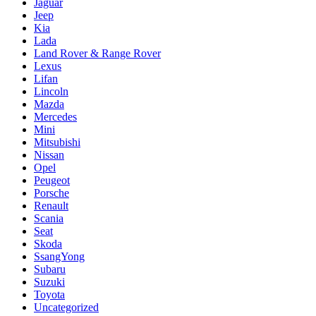
Jaguar
Jeep
Kia
Lada
Land Rover & Range Rover
Lexus
Lifan
Lincoln
Mazda
Mercedes
Mini
Mitsubishi
Nissan
Opel
Peugeot
Porsche
Renault
Scania
Seat
Skoda
SsangYong
Subaru
Suzuki
Toyota
Uncategorized