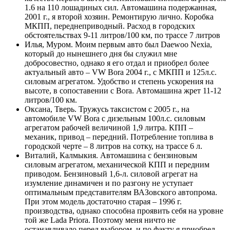
1.6 на 110 лошадиных сил. Автомашина подержанная,
2001 г., я второй хозяин. Ремонтирую лично. Коробка
МКПП, переднеприводный. Расход в городских
обстоятельствах 9-11 литров/100 км, по трассе 7 литров
Илья, Муром. Моим первым авто был Daewoo Nexia,
который до нынешнего дня бы служил мне
добросовестно, однако я его отдал и приобрел более
актуальный авто – VW Bora 2004 г., с МКПП и 125л.с.
силовым агрегатом. Удобство и степень ускорения на
высоте, в сопоставении с Bora. Автомашина жрет 11-12
литров/100 км.
Оксана, Тверь. Тружусь таксистом с 2005 г., на
автомобиле VW Bora с дизельным 100л.с. силовым
агрегатом рабочей величиной 1,9 литра. КПП –
механик, привод – передний. Потребление топлива в
городской черте – 8 литров на сотку, на трассе 6 л.
Виталий, Калмыкия. Автомашина с бензиновым
силовым агрегатом, механической КПП и передним
приводом. Бензиновый 1,6-л. силовой агрегат на
изумление динамичен и по разгону не уступает
оптимальным представителям ВАЗовского автопрома.
При этом модель достаточно старая – 1996 г.
производства, однако способна проявить себя на уровне
той же Lada Priora. Поэтому меня ничто не
останавливало перед выбором, и по факту я приобрел