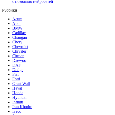
с помощью нейросетей
Рубрики
Acura
Audi
BMW
Cadillac
Changan
Chery
Chevrolet
Chrysler
Citroen
Daewoo
DAF
Dodge
Fiat
Ford
Great Wall
Haval
Honda
Hyundai
Infiniti
Iran Khodro
Iveco