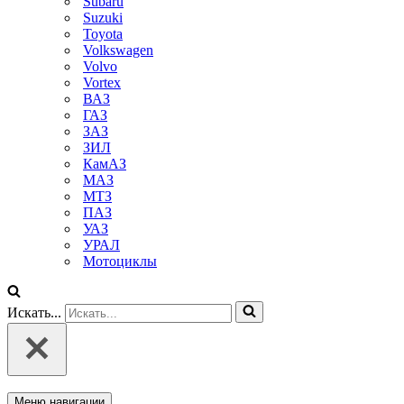
Subaru
Suzuki
Toyota
Volkswagen
Volvo
Vortex
ВАЗ
ГАЗ
ЗАЗ
ЗИЛ
КамАЗ
МАЗ
МТЗ
ПАЗ
УАЗ
УРАЛ
Мотоциклы
Искать...
Меню навигации