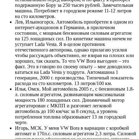
подержанную Бору за 250 тысяч рублей. Замечательная
машина. Потребляет в городском режиме 11-12 литров
на сто километров.
Лев, Ильиногорск. Автомобиль приобретен в одном из
интернет-аукционов в Германии, в приличном
состоянии, с мощным бензиновым силовым агрегатом
на 125 лошадиных сил. По кинетике машина ничем не
уступает Lada Vesta. Я в-целом противник
отечественного автопрома, однако прилагаю усилия
чтобы рассуждать объективно, не взирая на плохих или
хороших, так сказать. То что VW Bora выгоднее – это
факт. Это я говорю по своему опыту – мне доводилось
кататься на Lada Vesta у подруги. Автомашина 1
генерации, 2000 г. производства. Типичный показатель
расхода на сто километров. 13 литров/100 км.
Илья, Омск. Мой автомобиль 2005 г., с бензиновым 1.8-
л. силовым агрегатом, развивающим максимальная
мощность 180 лошадиных сил. Динамичный мотор
агрегатирован с МКПП и разгоняет легковой
автомобиль до 100 км/час за 8 секунд, а уровень
потребления топлива образовывает 13 лв городской
черте.
Игорь, МСК. У меня VW Bora в вариации с коробкой
автомат и 170л.с. силовым агрегатом 2,3 литра. Силовой