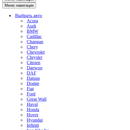
Меню навигации
Выбрать авто
Acura
Audi
BMW
Cadillac
Changan
Chery
Chevrolet
Chrysler
Citroen
Daewoo
DAF
Datsun
Dodge
Fiat
Ford
Great Wall
Haval
Honda
Hover
Hyundai
Infiniti