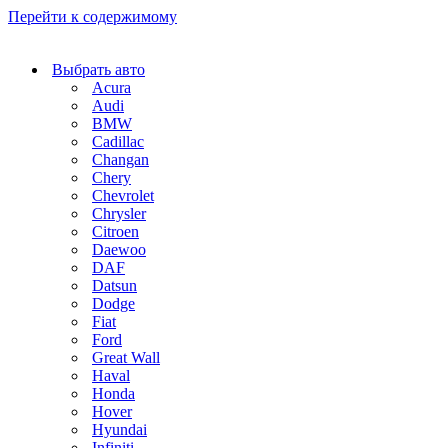
Перейти к содержимому
Выбрать авто
Acura
Audi
BMW
Cadillac
Changan
Chery
Chevrolet
Chrysler
Citroen
Daewoo
DAF
Datsun
Dodge
Fiat
Ford
Great Wall
Haval
Honda
Hover
Hyundai
Infiniti