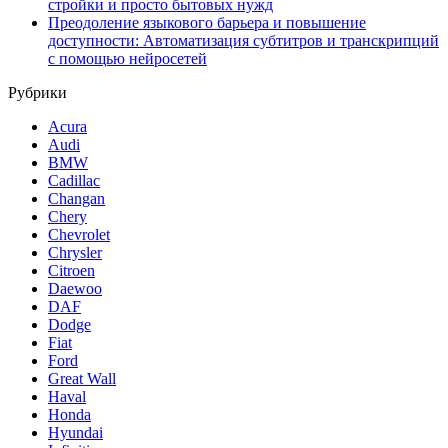
стройки и просто бытовых нужд
Преодоление языкового барьера и повышение
доступности: Автоматизация субтитров и транскрипций
с помощью нейросетей
Рубрики
Acura
Audi
BMW
Cadillac
Changan
Chery
Chevrolet
Chrysler
Citroen
Daewoo
DAF
Dodge
Fiat
Ford
Great Wall
Haval
Honda
Hyundai