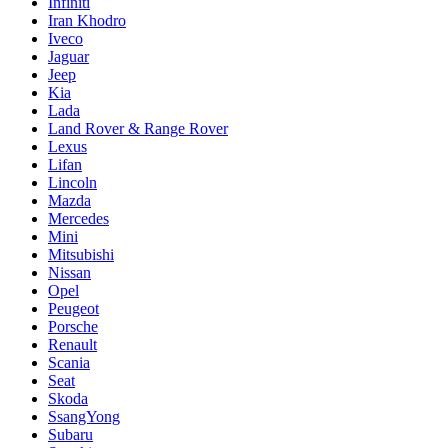
Infiniti
Iran Khodro
Iveco
Jaguar
Jeep
Kia
Lada
Land Rover & Range Rover
Lexus
Lifan
Lincoln
Mazda
Mercedes
Mini
Mitsubishi
Nissan
Opel
Peugeot
Porsche
Renault
Scania
Seat
Skoda
SsangYong
Subaru