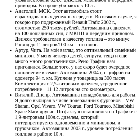
приводом. В городе убираюсь в 10 л .
Анатолий, МСК. Этот автомобиль стоит
израсходованных денежных средств. Во всяком случае, я
говорю про подержанный Renault Trafic 2002 г.,
стоимостью 250 тысяч рублей. Автомашина с дизелем
на 100 лошадиных сил, с МКПП и передним приводом.
Движок требователен к качеству топлива – это минус.
Расход до 11 литров/100 км – это плюс.
Артур, Чита. На мой взгляд, это оптимальный семейный
минивэн. У меня четверо детей, супруга, теща и еще
много-много родственников. Рено Трафик нам
пригодился. Больше того, у нас скоро будет очередное
пополнение в семье. Автомашина 2004 г, с цифрой на
одометре 94 т. км. Куплена у товарища за 300 тысяч.
Комплектация с 2,5-литровым дизелем, усредненное
потребление – 11-12 литров на сто километров.
Виталий, Днепр. Автомашина понадобилась для работы.
Я долго выбирал в числе подержанных фургонов – VW
Sharan, Opel Vivaro, VW Touran, Ford Tourneo, Mitsubishi
Space Starи другие. По факту я остановился на Трафике с
1,9-литровым 100л.с. дизелем, который
интерпретируется одновременно и минивэном, и
грузовиком. Автомашина 2003 г., уровень потребления
топлива в районе 10 л .