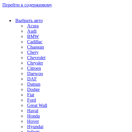
Перейти к содержимому
Выбрать авто
Acura
Audi
BMW
Cadillac
Changan
Chery
Chevrolet
Chrysler
Citroen
Daewoo
DAF
Datsun
Dodge
Fiat
Ford
Great Wall
Haval
Honda
Hover
Hyundai
Infiniti