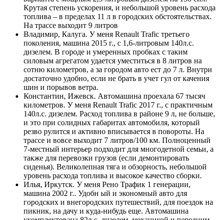
Крутая степень ускорения, и небольшой уровень расхода
топлива – в пределах 11 л в городских обстоятельствах.
На трассе выходит 9 литров
Владимир, Калуга. У меня Renault Trafic третьего
поколения, машина 2015 г., с 1,6-литровым 140л.с.
дизелем. В городе и умеренных пробках с таким
силовым агрегатом удается уместиться в 8 литров на
сотню километров, а за городом авто ест до 7 л. Внутри
достаточно удобно, если не брать в учет гул от качения
шин и порывов ветра.
Константин, Ижевск. Автомашина проехала 67 тысяч
километров. У меня Renault Trafic 2017 г., с практичным
140л.с. дизелем. Расход топлива в районе 9 л, не больше,
и это при солидных габаритах автомобиля, который
резво рулится и активно вписывается в повороты. На
трассе и вовсе выходит 7 литров/100 км. Полноценный
7-местный интерьер подходит для многодетной семьи, а
также для перевозки грузов (если демонтировать
сиденья). Великолепная тяга и обзорность, небольшой
уровень расхода топлива и высокое качество сборки.
Илья, Иркутск. У меня Рено Трафик 1 генерации,
машина 2002 г.. Удобн ый и экономный авто для
городских и внегородских путешествий, для поездок на
пикник, на дачу и куда-нибудь еще. Автомашина
укомплектована 82л.с. дизелем, механикой и передним