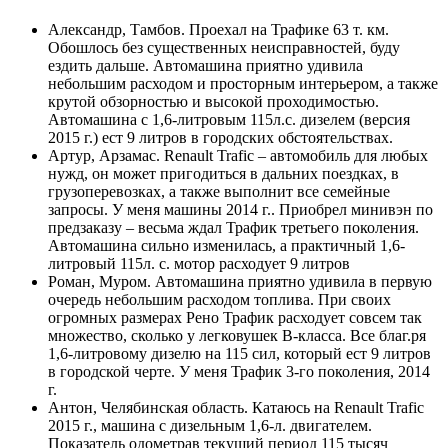
Александр, Тамбов. Проехал на Трафике 63 т. км.
Обошлось без существенных неисправностей, буду
ездить дальше. Автомашина приятно удивила
небольшим расходом и просторным интерьером, а также
крутой обзорностью и высокой проходимостью.
Автомашина с 1,6-литровым 115л.с. дизелем (версия
2015 г.) ест 9 литров в городских обстоятельствах.
Артур, Арзамас. Renault Trafic – автомобиль для любых
нужд, он может пригодиться в дальних поездках, в
грузоперевозках, а также выполнит все семейные
запросы. У меня машины 2014 г.. Приобрел минивэн по
предзаказу – весьма ждал Трафик третьего поколения.
Автомашина сильно изменилась, а практичный 1,6-
литровый 115л. с. мотор расходует 9 литров
Роман, Муром. Автомашина приятно удивила в первую
очередь небольшим расходом топлива. При своих
огромных размерах Рено Трафик расходует совсем так
множество, сколько у легковушек В-класса. Все благ.ря
1,6-литровому дизелю на 115 сил, который ест 9 литров
в городской черте. У меня Трафик 3-го поколения, 2014
г.
Антон, Челябинская область. Катаюсь на Renault Trafic
2015 г., машина с дизельным 1,6-л. двигателем.
Показатель одометрав текущий период 115 тысяч