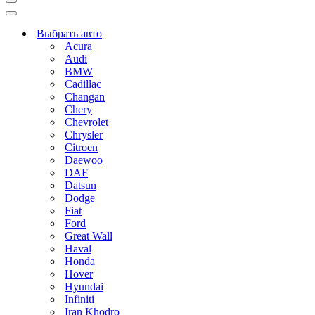
Меню
навигации
Меню
навигации
Выбрать авто
Acura
Audi
BMW
Cadillac
Changan
Chery
Chevrolet
Chrysler
Citroen
Daewoo
DAF
Datsun
Dodge
Fiat
Ford
Great Wall
Haval
Honda
Hover
Hyundai
Infiniti
Iran Khodro