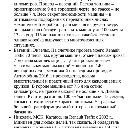
километров. Привод – передний. Расход топлива –
ориентировочно 9 л в городской черте, по трассе – не
больше 7 л. Весь секрет экономности машины – в
оптимально подобранных передаточных числах
механической коробки. Трансмиссия выручает везде,
она даже способствует разогнать машину до 100 км/ч за
13 секунд. 115 лошадиных сил – в какой-то степени,
однако коробка выручает во многочисленных
ситуациях.
Евгений, Энгельс. На счетчике пробега моего Renault
Trafic 70 тысяч км, крутая машина. У меня пассажирская
7-местная комплектация, с 1,6-литровым дизелем
максимальная максимальной мощностью 140
лошадиных сил, механикой и передним приводом.
Автомобиль 2016 г. производства, весьма
вместительный и практичный авто для каждодневных
круизов. В городе машина ест 7,5 л на сотню
километров, на трассе выходит не больше 7 л. Дизель
тащит. Кстати, разгон до 100 км/час занимает 12 секунд,
согласно техническим характеристикам. У Трафика
большой трансформируемый интерьер и громадный
багажник.
Николай, МСК. Катаюсь на Renault Trafic с 2003 г..
Минивэн для любых целей, так сказать. Я обладатель
варианта с мощным 2,5-литровым дизелем на 150 сил.