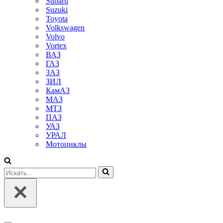
Subaru
Suzuki
Toyota
Volkswagen
Volvo
Vortex
ВАЗ
ГАЗ
ЗАЗ
ЗИЛ
КамАЗ
МАЗ
МТЗ
ПАЗ
УАЗ
УРАЛ
Мотоциклы
Искать...