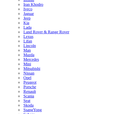
Iran Khodro
Iveco
Jaguar
Jeep
Kia
Lada
Land Rover & Range Rover
Lexus
Lifan
Lincoln
Man
Mazda
Mercedes
Mini
Mitsubishi
Nissan
Opel
Peugeot
Porsche
Renault
Scania
Seat
Skoda
SsangYong