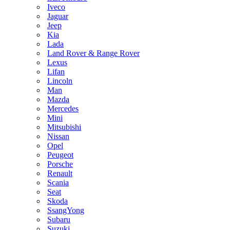
Iveco
Jaguar
Jeep
Kia
Lada
Land Rover & Range Rover
Lexus
Lifan
Lincoln
Man
Mazda
Mercedes
Mini
Mitsubishi
Nissan
Opel
Peugeot
Porsche
Renault
Scania
Seat
Skoda
SsangYong
Subaru
Suzuki