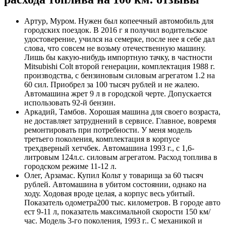
Артур, Муром. Нужен был копеечный автомобиль для
городских поездок. В 2016 г я получил водительское
удостоверение, учился на семерке, после нее я себе дал
слова, что совсем не возьму отечественную машину.
Лишь бы какую-нибудь импортную тачку, в частности
Mitsubishi Colt второй генерации, комплектация 1988 г.
производства, с бензиновым силовым агрегатом 1.2 на
60 сил. Приобрел за 100 тысяч рублей и не жалею.
Автомашина жрет 9 л в городской черте. Допускается
использовать 92-й бензин.
Аркадий, Тамбов. Хорошая машина для своего возраста,
не доставляет затруднений в сервисе. Главное, вовремя
ремонтировать при потребности. У меня модель
третьего поколения, комплектация в корпусе
трехдверный хетчбек. Автомашина 1993 г., с 1,6-
литровым 124л.с. силовым агрегатом. Расход топлива в
городском режиме 11-12 л.
Олег, Арзамас. Купил Кольт у товарища за 60 тысяч
рублей. Автомашина в убитом состоянии, однако на
ходу. Ходовая вроде целая, а корпус весь убитый.
Показатель одометра200 тыс. километров. В городе авто
ест 9-11 л, показатель максимальной скорости 150 км/
час. Модель 3-го поколения, 1993 г.. С механикой и