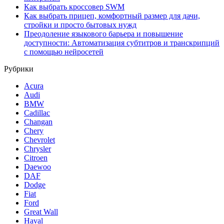
Как выбрать кроссовер SWM
Как выбрать прицеп, комфортный размер для дачи,
стройки и просто бытовых нужд
Преодоление языкового барьера и повышение
доступности: Автоматизация субтитров и транскрипций
с помощью нейросетей
Рубрики
Acura
Audi
BMW
Cadillac
Changan
Chery
Chevrolet
Chrysler
Citroen
Daewoo
DAF
Dodge
Fiat
Ford
Great Wall
Haval