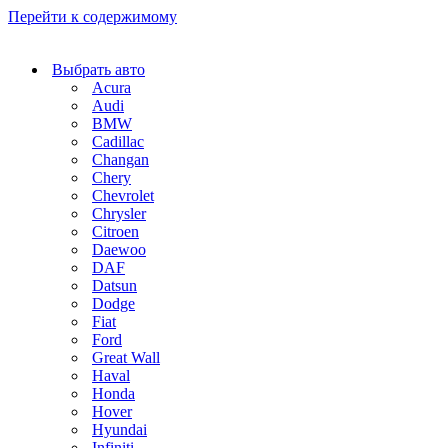
Перейти к содержимому
Выбрать авто
Acura
Audi
BMW
Cadillac
Changan
Chery
Chevrolet
Chrysler
Citroen
Daewoo
DAF
Datsun
Dodge
Fiat
Ford
Great Wall
Haval
Honda
Hover
Hyundai
Infiniti