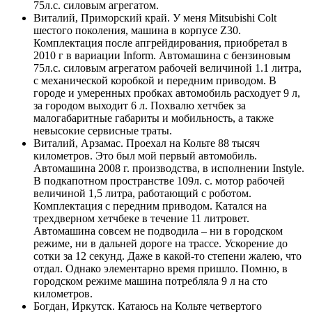
75л.с. силовым агрегатом.
Виталий, Приморский край. У меня Mitsubishi Colt
шестого поколения, машина в корпусе Z30.
Комплектация после апгрейдирования, приобретал в
2010 г в вариации Inform. Автомашина с бензиновым
75л.с. силовым агрегатом рабочей величиной 1.1 литра,
с механической коробкой и передним приводом. В
городе и умеренных пробках автомобиль расходует 9 л,
за городом выходит 6 л. Похвалю хетчбек за
малогабаритные габариты и мобильность, а также
невысокие сервисные траты.
Виталий, Арзамас. Проехал на Кольте 88 тысяч
километров. Это был мой первый автомобиль.
Автомашина 2008 г. производства, в исполнении Instyle.
В подкапотном пространстве 109л. с. мотор рабочей
величиной 1,5 литра, работающий с роботом.
Комплектация с передним приводом. Катался на
трехдверном хетчбеке в течение 11 литровет.
Автомашина совсем не подводила – ни в городском
режиме, ни в дальней дороге на трассе. Ускорение до
сотки за 12 секунд. Даже в какой-то степени жалею, что
отдал. Однако элементарно время пришло. Помню, в
городском режиме машина потребляла 9 л на сто
километров.
Богдан, Иркутск. Катаюсь на Кольте четвертого