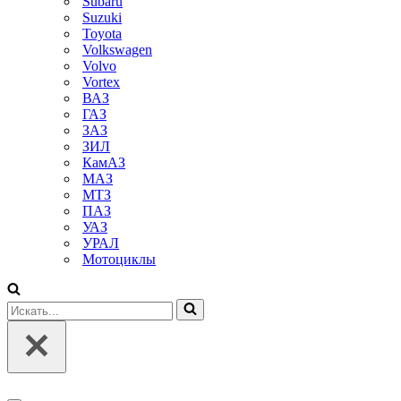
Subaru
Suzuki
Toyota
Volkswagen
Volvo
Vortex
ВАЗ
ГАЗ
ЗАЗ
ЗИЛ
КамАЗ
МАЗ
МТЗ
ПАЗ
УАЗ
УРАЛ
Мотоциклы
Искать...