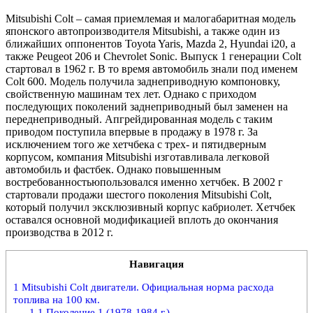
Mitsubishi Colt – самая приемлемая и малогабаритная модель
японского автопроизводителя Mitsubishi, а также один из
ближайших оппонентов Toyota Yaris, Mazda 2, Hyundai i20, а
также Peugeot 206 и Chevrolet Sonic. Выпуск 1 генерации Colt
стартовал в 1962 г. В то время автомобиль знали под именем
Colt 600. Модель получила заднеприводную компоновку,
свойственную машинам тех лет. Однако с приходом
последующих поколений заднеприводный был заменен на
переднеприводный. Апгрейдированная модель с таким
приводом поступила впервые в продажу в 1978 г. За
исключением того же хетчбека с трех- и пятидверным
корпусом, компания Mitsubishi изготавливала легковой
автомобиль и фастбек. Однако повышенным
востребованностьюпользовался именно хетчбек. В 2002 г
стартовали продажи шестого поколения Mitsubishi Colt,
который получил эксклюзивный корпус кабриолет. Хетчбек
оставался основной модификацией вплоть до окончания
производства в 2012 г.
Навигация
1
Mitsubishi Colt двигатели. Официальная норма расхода
топлива на 100 км.
1.1
Поколение 1 (1978-1984 г.)