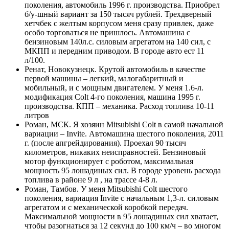
поколения, автомобиль 1996 г. производства. Приобрел
б/у-шный вариант за 150 тысяч рублей. Трехдверный
хетчбек с желтым корпусом меня сразу привлек, даже
особо торговаться не пришлось. Автомашина с
бензиновым 140л.с. силовым агрегатом на 140 сил, с
МКПП и передним приводом. В городе авто ест 11
л/100.
Ренат, Новокузнецк. Крутой автомобиль в качестве
первой машины – легкий, малогабаритный и
мобильный, и с мощным двигателем. У меня 1.6-л.
модификация Colt 4-го поколения, машина 1995 г.
производства. КПП – механика. Расход топлива 10-11
литров
Роман, МСК. Я хозяин Mitsubishi Colt в самой начальной
вариации – Invite. Автомашина шестого поколения, 2011
г. (после апгрейдирования). Проехал 90 тысяч
километров, никаких неисправностей. Бензиновый
мотор функционирует с роботом, максимальная
мощность 95 лошадиных сил. В городе уровень расхода
топлива в районе 9 л , на трассе 4-8 л.
Роман, Тамбов. У меня Mitsubishi Colt шестого
поколения, вариация Invite с начальным 1,3-л. силовым
агрегатом и с механической коробкой передач.
Максимальной мощности в 95 лошадиных сил хватает,
чтобы разогнаться за 12 секунд до 100 км/ч – во многом