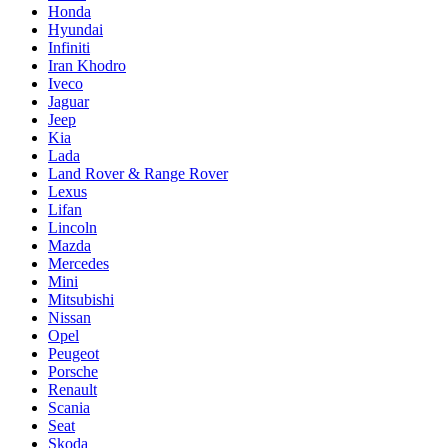
Honda
Hyundai
Infiniti
Iran Khodro
Iveco
Jaguar
Jeep
Kia
Lada
Land Rover & Range Rover
Lexus
Lifan
Lincoln
Mazda
Mercedes
Mini
Mitsubishi
Nissan
Opel
Peugeot
Porsche
Renault
Scania
Seat
Skoda