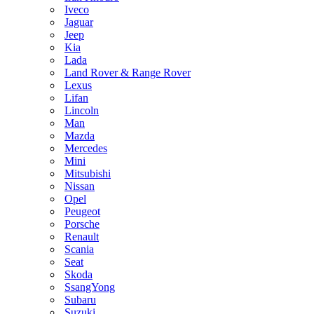
Iveco
Jaguar
Jeep
Kia
Lada
Land Rover & Range Rover
Lexus
Lifan
Lincoln
Man
Mazda
Mercedes
Mini
Mitsubishi
Nissan
Opel
Peugeot
Porsche
Renault
Scania
Seat
Skoda
SsangYong
Subaru
Suzuki