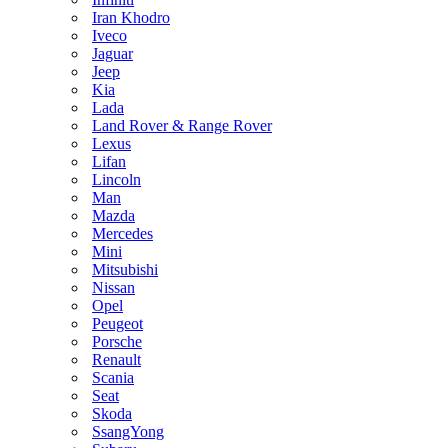
Iran Khodro
Iveco
Jaguar
Jeep
Kia
Lada
Land Rover & Range Rover
Lexus
Lifan
Lincoln
Man
Mazda
Mercedes
Mini
Mitsubishi
Nissan
Opel
Peugeot
Porsche
Renault
Scania
Seat
Skoda
SsangYong