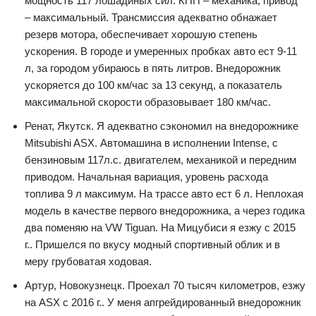
мощность 117 лошадиных сил. КПП – механика, привод
– максимальный. Трансмиссия адекватно обнажает
резерв мотора, обеспечивает хорошую степень
ускорения. В городе и умеренных пробках авто ест 9-11
л, за городом убираюсь в пять литров. Внедорожник
ускоряется до 100 км/час за 13 секунд, а показатель
максимальной скорости образовывает 180 км/час.
Ренат, Якутск. Я адекватно сэкономил на внедорожнике
Mitsubishi ASX. Автомашина в исполнении Intense, с
бензиновым 117л.с. двигателем, механикой и передним
приводом. Начальная вариация, уровень расхода
топлива 9 л максимум. На трассе авто ест 6 л. Неплохая
модель в качестве первого внедорожника, а через годика
два поменяю на VW Tiguan. На Мицубиси я езжу с 2015
г.. Пришелся по вкусу модный спортивный облик и в
меру грубоватая ходовая.
Артур, Новокузнецк. Проехал 70 тысяч километров, езжу
на ASX c 2016 г.. У меня апгрейдированный внедорожник