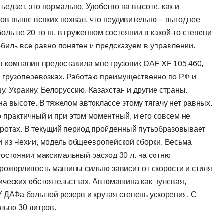
едает, это нормально. Удобство на высоте, как и
ов выше всяких похвал, что неудивительно – выгоднее
ольше 20 тонн, в груженном состоянии в какой-то степени
обиль все равно понятен и предсказуем в управлении.
я компания предоставила мне грузовик DAF XF 105 460,
х грузоперевозках. Работаю преимущественно по РФ и
, Украину, Белоруссию, Казахстан и другие страны.
на высоте. В тяжелом автоклассе этому тягачу нет равных.
о практичный и при этом моментный, и его совсем не
ротах. В текущий период пройденный путьобразовывает
и из Чехии, модель общеевропейской сборки. Весьма
состоянии максимальный расход 30 л. на сотню
прожорливость машины сильно зависит от скорости и стиля
тических обстоятельствах. Автомашина как нулевая,
 ДАФа большой резерв и крутая степень ускорения. С
льно 30 литров.