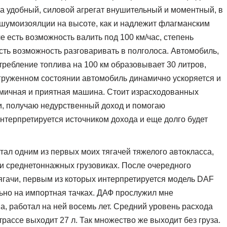
а удобный, силовой агрегат внушительный и моментный, в
 шумоизоялции на высоте, как и надлежит флагманским
е есть возможность валить под 100 км/час, степень
есть возможность разговаривать в полголоса. Автомобиль,
требление топлива на 100 км образовывает 30 литров,
 груженном состоянии автомобиль динамично ускоряется и
намичная и приятная машина. Стоит израсходованных
, получаю недурственный доход и помогаю
интерпретируется источником дохода и еще долго будет
стал одним из первых моих тягачей тяжелого автокласса,
 и среднетоннажных грузовиках. После очередного
гачи, первым из которых интерпретируется модель DAF
льно на импортная тачках. ДАФ прослужил мне
а, работал на ней восемь лет. Средний уровень расхода
 трассе выходит 27 л. Так множество же выходит без груза.