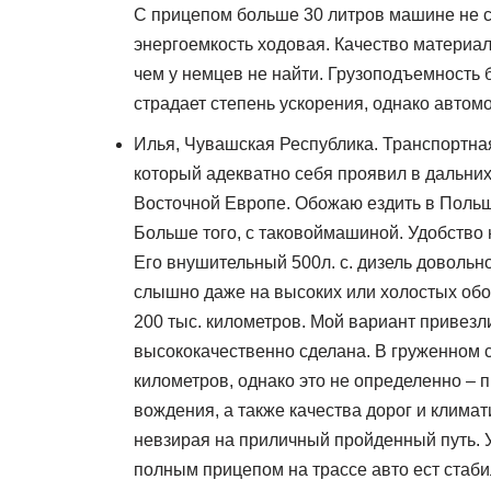
С прицепом больше 30 литров машине не съ
энергоемкость ходовая. Качество материал
чем у немцев не найти. Грузоподъемность б
страдает степень ускорения, однако автом
Илья, Чувашская Республика. Транспортна
который адекватно себя проявил в дальни
Восточной Европе. Обожаю ездить в Польшу
Больше того, с таковоймашиной. Удобство 
Его внушительный 500л. с. дизель довольн
слышно даже на высоких или холостых обо
200 тыс. километров. Мой вариант привезл
высококачественно сделана. В груженном 
километров, однако это не определенно – 
вождения, а также качества дорог и клима
невзирая на приличный пройденный путь. У
полным прицепом на трассе авто ест стаби