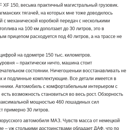
AF XF 150, весьма практичный магистральный грузовик.
агманских тягачей, на которых мне тоже доводилось
й с механической коробкой передач с несколькими
оплива на 100 км доползает до 30 литров, это в
ым прицепом расходуется под 40 литров, а на трассе не
 цифрой на одометре 150 тыс. километров.
уровня – практически ничто, машина стоит
ечательном состоянии. Ничегошеньки восстанавливать не
ак и подлинные комплектующие. Все детали имеется в
енники. Автомобиль с комфортабельным интерьером с
есть возможность становиться во весь рост. Обзорность
максимальной мощностью 460 лошадиных сил
т примерно 30 литров.
елорусского автомобиля МАЗ. Чувств масса от немецкой
ие – уж столькими достоинствами обладает ДАФ, что по