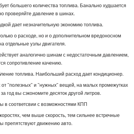
бует большего количества топлива. Банально худшается
но проверяйте давление в шинах.
здкой дает незначительную экономию топлива.
 только о расходе, но и о дополнительном вредоносном
на отдельные узлы двигателя.
ействует аналогично шинам с недостаточным давлением,
тся сопротивление качению.
бление топлива. Наибольший расход дает кондиционер.
к от "полезных" и "нужных" вещей, на малых промежутках
 за год вы сэкономите десяток другой литров.
ты в соответсвии с возможностями КПП
коростях, чем выше скорость, тем сильнее встречные
ы препятствуют движению авто.