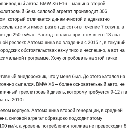
ноприводный автоа BMW X6 F16 – машина второй
рехлитровый бенз. силовой агрегат производит 306
ом, который отличается динамичнотой и адекватно
езультате мы имеет разгон до сотки в течение 7 секунд, а
т до 250 км/час. Расход топлива при этом всего 13 лна
ьшой респект. Автомашина во владении с 2015 г., в текущий
городских обстоятельствах езжу тихо и неспешно, а вот на
ксимальной программе. Хочу опробовать на этой тачке
ивный внедорожник, что у меня был. До этого катался на
стоянно сыпался. BMW X6 – более основательный авто, не
ктичный трехлитровый дизель, которому требуется 9-12 л в
нта 2010 г..
белом корпусе. Автомашина второй генерации, в средней
енз. силовой агрегат образцово подходит этому
 100 км/ч, а уровень потребления топлива не превосходит 8