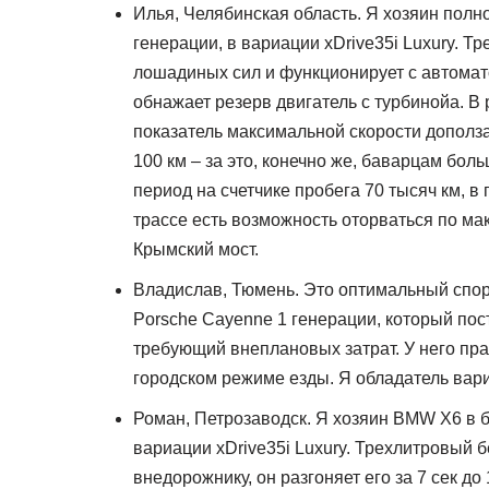
Илья, Челябинская область. Я хозяин пол
генерации, в вариации xDrive35i Luxury. Т
лошадиных сил и функционирует с автомат
обнажает резерв двигатель с турбинойа. В р
показатель максимальной скорости доползае
100 км – за это, конечно же, баварцам бол
период на счетчике пробега 70 тысяч км, в 
трассе есть возможность оторваться по ма
Крымский мост.
Владислав, Тюмень. Это оптимальный спорт
Porsche Cayenne 1 генерации, который по
требующий внеплановых затрат. У него пра
городском режиме езды. Я обладатель вариа
Роман, Петрозаводск. Я хозяин BMW X6 в 
вариации xDrive35i Luxury. Трехлитровый б
внедорожнику, он разгоняет его за 7 сек до