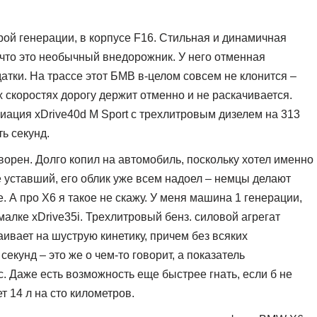
ой генерации, в корпусе F16. Стильная и динамичная
то это необычный внедорожник. У него отменная
атки. На трассе этот БМВ в-целом совсем не клонится –
х скоростях дорогу держит отменно и не раскачивается.
риация xDrive40d M Sport с трехлитровым дизелем на 313
ь секунд.
орен. Долго копил на автомобиль, поскольку хотел именно
е уставший, его облик уже всем надоел – немцы делают
е. А про X6 я такое не скажу. У меня машина 1 генерации,
малке xDrive35i. Трехлитровый бенз. силовой агрегат
аивает на шуструю кинетику, причем без всяких
секунд – это же о чем-то говорит, а показатель
. Даже есть возможность еще быстрее гнать, если б не
 14 л на сто километров.