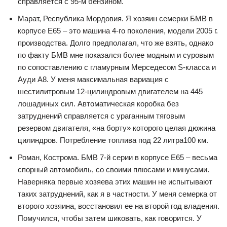
справляется с 95-м бензином.
Марат, Республика Мордовия. Я хозяин семерки БМВ в
корпусе Е65 – это машина 4-го поколения, модели 2005 г.
производства. Долго предполагал, что же взять, однако
по факту БМВ мне показался более модным и суровым
по сопоставлению с гламурным Мерседесом S-класса и
Ауди А8. У меня максимальная вариация с
шестилитровым 12-цилиндровым двигателем на 445
лошадиных сил. Автоматическая коробка без
затруднений справляется с ураганным тяговым
резервом двигателя, «на борту» которого целая дюжина
цилиндров. Потребление топлива под 22 литра100 км.
Роман, Кострома. БМВ 7-й серии в корпусе Е65 – весьма
спорный автомобиль, со своими плюсами и минусами.
Наверняка первые хозяева этих машин не испытывают
таких затруднений, как я в частности. У меня семерка от
второго хозяина, восстановил ее на второй год владения.
Помучился, чтобы затем шиковать, как говорится. У