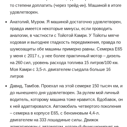
то степени доплатить (через трейд-ин). Машиной в итоге
удовлетворен.
Анатолий, Муром. Я машиной достаточно удовлетворен,
правда имеется некоторые минусы, если проводить
аналогии, в частности с Тойотой Камри. У Тойоты мягче
ходовая и выгоднее гладкость передвижения, правда по
шумозащиты обе машины примерно равны. Семерка Е65
у меня с 2017 г., у нее более практичный мотор – дизель
на 260 сил, уровень расхода топлива 15 литров/100 км.
Моя Камри с 3,5-л. двигателем съедала больше 16
литров
Давид, Тамбов. Проехал на этой семерке 150 тысяч км, и
до нынешнего дня удовлетворен. За рулем мой личный
водитель, которому машина тоже нравится. Вдобавок, он
к ней адаптировался. Автомобиль четвертого поколения
– семерка в корпусе Е65, с бензиновым 4,4-л.
двигателем на 333 лошадиные силы. Движок
агрегатирован с автоматом, который функционирует не