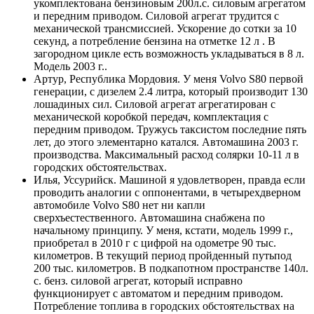
укомплектована бензиновым 200л.с. силовым агрегатом
и передним приводом. Силовой агрегат трудится с
механической трансмиссией. Ускорение до сотки за 10
секунд, а потребление бензина на отметке 12 л . В
загородном цикле есть возможность укладываться в 8 л.
Модель 2003 г..
Артур, Республика Мордовия. У меня Volvo S80 первой
генерации, с дизелем 2.4 литра, который производит 130
лошадиных сил. Силовой агрегат агрегатирован с
механической коробкой передач, комплектация с
передним приводом. Тружусь таксистом последние пять
лет, до этого элементарно катался. Автомашина 2003 г.
производства. Максимальный расход солярки 10-11 л в
городских обстоятельствах.
Илья, Уссурийск. Машиной я удовлетворен, правда если
проводить аналогии с оппонентами, в четырехдверном
автомобиле Volvo S80 нет ни капли
сверхъестественного. Автомашина снабжена по
начальному принципу. У меня, кстати, модель 1999 г.,
приобретал в 2010 г с цифрой на одометре 90 тыс.
километров. В текущий период пройденный путьпод
200 тыс. километров. В подкапотном пространстве 140л.
с. бенз. силовой агрегат, который исправно
функционирует с автоматом и передним приводом.
Потребление топлива в городских обстоятельствах на