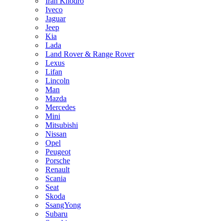
Iran Khodro
Iveco
Jaguar
Jeep
Kia
Lada
Land Rover & Range Rover
Lexus
Lifan
Lincoln
Man
Mazda
Mercedes
Mini
Mitsubishi
Nissan
Opel
Peugeot
Porsche
Renault
Scania
Seat
Skoda
SsangYong
Subaru