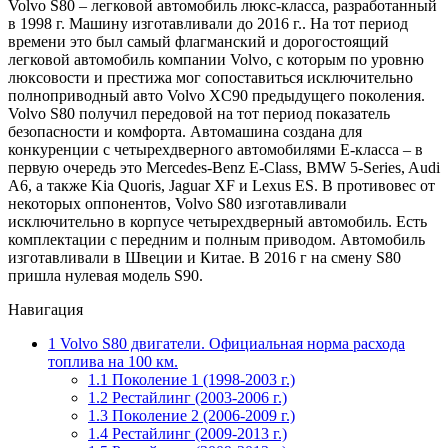
Volvo S80 – легковой автомобиль люкс-класса, разработанный
в 1998 г. Машину изготавливали до 2016 г.. На тот период
времени это был самый флагманский и дорогостоящий
легковой автомобиль компании Volvo, с которым по уровню
люксовости и престижа мог сопоставиться исключительно
полноприводный авто Volvo XC90 предыдущего поколения.
Volvo S80 получил передовой на тот период показатель
безопасности и комфорта. Автомашина создана для
конкуренции с четырехдверного автомобилями Е-класса – в
первую очередь это Mercedes-Benz E-Class, BMW 5-Series, Audi
A6, а также Kia Quoris, Jaguar XF и Lexus ES. В противовес от
некоторых оппонентов, Volvo S80 изготавливали
исключительно в корпусе четырехдверный автомобиль. Есть
комплектации с передним и полным приводом. Автомобиль
изготавливали в Швеции и Китае. В 2016 г на смену S80
пришла нулевая модель S90.
Навигация
1
Volvo S80 двигатели. Официальная норма расхода
топлива на 100 км.
1.1
Поколение 1 (1998-2003 г.)
1.2
Рестайлинг (2003-2006 г.)
1.3
Поколение 2 (2006-2009 г.)
1.4
Рестайлинг (2009-2013 г.)