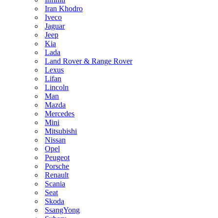
Iran Khodro
Iveco
Jaguar
Jeep
Kia
Lada
Land Rover & Range Rover
Lexus
Lifan
Lincoln
Man
Mazda
Mercedes
Mini
Mitsubishi
Nissan
Opel
Peugeot
Porsche
Renault
Scania
Seat
Skoda
SsangYong