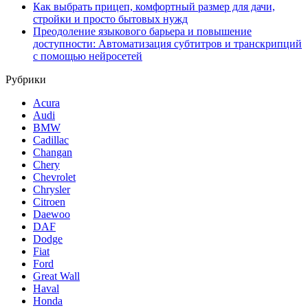
Как выбрать прицеп, комфортный размер для дачи,
стройки и просто бытовых нужд
Преодоление языкового барьера и повышение
доступности: Автоматизация субтитров и транскрипций
с помощью нейросетей
Рубрики
Acura
Audi
BMW
Cadillac
Changan
Chery
Chevrolet
Chrysler
Citroen
Daewoo
DAF
Dodge
Fiat
Ford
Great Wall
Haval
Honda