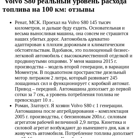
Volvo S80 реальный уровень расхода
топлива на 100 км: отзывы
Ренат, МСК. Проехал на Volvo S80 145 тысяч
километров, и дальше буду ездить. Основательная и
весьма выносливая машина, она совсем не страшится
наших убитых дорог. Автомобиль адекватно
адаптирован к плохим дорожным и климатическим
обстоятельствам. Вдобавок, это полноценный бизнес-
легковой автомобиль с высококачественной отделкой и
продвинутыми опциями. У меня машина 2015 г.
производства – модель второй генерации, в вариации
Моментум. В подкапотном пространстве дизельный
мотор литражом 2 литра, который развивает 245
лошадиных сил и функционирует с коробкой автомат.
Привод – передний. Автомашина доползает до первой
сотки за 7 сек, а уровень потребления топлива не
превосходит 10 л .
Роман, Златоуст. Я хозяин Volvo S80 с 1 генерации.
Автомашина после апгрейдирования – комплектация
2005 г. производства, с бензиновым 200л.с. силовым
агрегатом рабочей величиной 2,9 литра. Кинетика и
силовой агрегат возбуждают до нынешнего дня, как и
живучесть автомобиля. Потребление топлива доползает