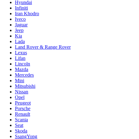
Hyundai
Infiniti
Iran Khodro
Iveco
Jaguar
Jeep
Kia
Lada
Land Rover & Range Rover
Lexus
Lifan
Lincoln
Mazda
Mercedes
Mini
Mitsubishi
Nissan
Opel
Peugeot
Porsche
Renault
Scania
Seat
Skoda
SsangYong