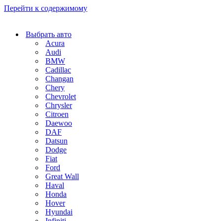
Перейти к содержимому
Выбрать авто
Acura
Audi
BMW
Cadillac
Changan
Chery
Chevrolet
Chrysler
Citroen
Daewoo
DAF
Datsun
Dodge
Fiat
Ford
Great Wall
Haval
Honda
Hover
Hyundai
Infiniti