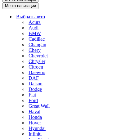
Меню навигации
Выбрать авто
Acura
Audi
BMW
Cadillac
Changan
Chery
Chevrolet
Chrysler
Citroen
Daewoo
DAF
Datsun
Dodge
Fiat
Ford
Great Wall
Haval
Honda
Hover
Hyundai
Infiniti