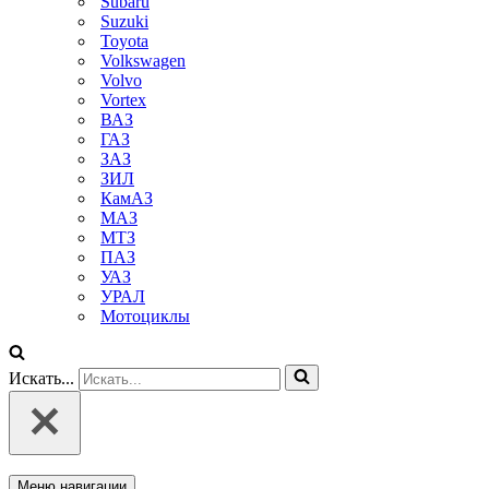
Subaru
Suzuki
Toyota
Volkswagen
Volvo
Vortex
ВАЗ
ГАЗ
ЗАЗ
ЗИЛ
КамАЗ
МАЗ
МТЗ
ПАЗ
УАЗ
УРАЛ
Мотоциклы
Искать...
Меню навигации