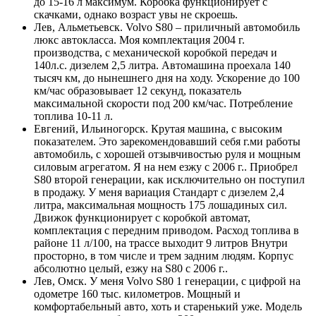
до 15-16 л максимум. Коробка функционирует с
скачками, однако возраст увы не скроешь.
Лев, Альметьевск. Volvo S80 – приличный автомобиль
люкс автокласса. Моя комплектация 2004 г.
производства, с механической коробкой передач и
140л.с. дизелем 2,5 литра. Автомашина проехала 140
тысяч км, до нынешнего дня на ходу. Ускорение до 100
км/час образовывает 12 секунд, показатель
максимальной скорости под 200 км/час. Потребление
топлива 10-11 л.
Евгений, Ильиногорск. Крутая машина, с высоким
показателем. Это зарекомендовавший себя г.ми работы
автомобиль, с хорошей отзывчивостью руля и мощным
силовым агрегатом. Я на нем езжу с 2006 г.. Приобрел
S80 второй генерации, как исключительно он поступил
в продажу. У меня вариация Стандарт с дизелем 2,4
литра, максимальная мощность 175 лошадиных сил.
Движок функционирует с коробкой автомат,
комплектация с передним приводом. Расход топлива в
районе 11 л/100, на трассе выходит 9 литров Внутри
просторно, в том числе и трем задним людям. Корпус
абсолютно целый, езжу на S80 с 2006 г..
Лев, Омск. У меня Volvo S80 1 генерации, с цифрой на
одометре 160 тыс. километров. Мощный и
комфортабельный авто, хоть и старенький уже. Модель