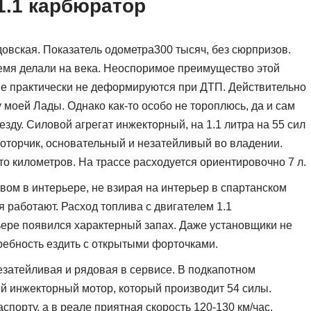
1.1 карбюратор
довская. Показатель одометра300 тысяч, без сюрпризов.
время делали на века. Неоспоримое преимущество этой
е практически не деформируются при ДТП. Действительно
 моей Лады. Однако как-то особо не тороплюсь, да и сам
зду. Силовой агрегат инжекторный, на 1.1 литра на 55 сил
моторчик, основательный и незатейливый во владении.
то километров. На трассе расходуется ориентировочно 7 л.
вом в интерьере, не взирая на интерьер в спартанском
я работают. Расход топлива с двигателем 1.1
рьере появился характерный запах. Даже установщики не
ребность ездить с открытыми форточками.
езатейливая и рядовая в сервисе. В подкапотном
й инжекторный мотор, который производит 54 силы.
спорту, а в реале приятная скорость 120-130 км/час.