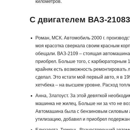
километров.
С двигателем ВАЗ-21083
Роман, МСК. Автомобиль 2000 г. производст
моя красотка сверкала своим красным корп
обещали. ВАЗ-2109 – стоящая автомашина 
приобрел. Больше того, с карбюраторным 1
крайняк есть возможность ремонтировать ли
сделал. Это кстати мой первый авто, я в 1
хетчбека – на высшем уровне. Расход топли
Анна, Златоуст. За этой девяткой необход
машинка не жилец. Больше ни за что не воз
Автомашина была с бензиновым силовым агр
утилизацию, добавил и приобрел подержа
Елизавета, Тюмень. Разносторонний автомо