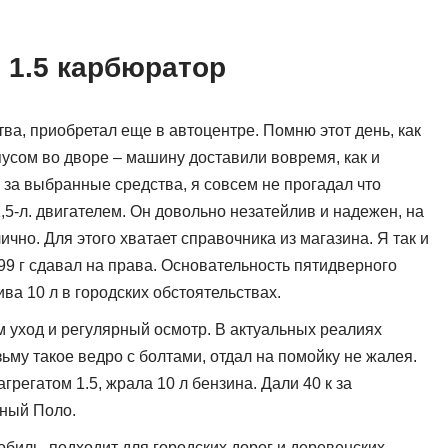
 1.5 карбюратор
ва, приобретал еще в автоцентре. Помню этот день, как
усом во дворе – машину доставили вовремя, как и
за выбранные средства, я совсем не прогадал что
,5-л. двигателем. Он довольно незатейлив и надежен, на
чно. Для этого хватает справочника из магазина. Я так и
999 г сдавал на права. Основательность пятидверного
ва 10 л в городских обстоятельствах.
им уход и регулярный осмотр. В актуальных реалиях
ьму такое ведро с болтами, отдал на помойку не жалея.
егатом 1.5, жрала 10 л бензина. Дали 40 к за
нный Поло.
биль, подходит для городских дорог и деревенских