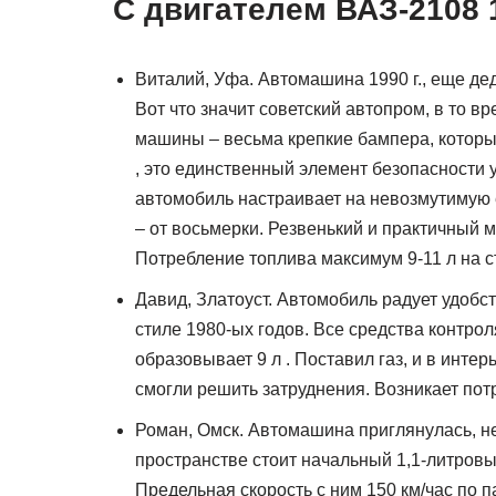
C двигателем ВАЗ-2108 
Виталий, Уфа. Автомашина 1990 г., еще де
Вот что значит советский автопром, в то 
машины – весьма крепкие бампера, которы
, это единственный элемент безопасности у
автомобиль настраивает на невозмутимую е
– от восьмерки. Резвенький и практичный 
Потребление топлива максимум 9-11 л на с
Давид, Златоуст. Автомобиль радует удобст
стиле 1980-ых годов. Все средства контрол
образовывает 9 л . Поставил газ, и в инте
смогли решить затруднения. Возникает пот
Роман, Омск. Автомашина приглянулась, н
пространстве стоит начальный 1,1-литровы
Предельная скорость с ним 150 км/час по па