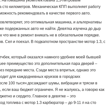
. Автомашина укомплектована 1,3-литровым
а сто километров. Механическая КПП выполняет работу
зможность рекомендовать в качестве первого авто.
овлетворяет, это оптимальная машинка, и альтернативы
ке подержанных авто не найти. Девятка изучена до дыр
к что мне в ремонт вникать не в обязательном порядке.
в. Сел и поехал. В подкапотном пространстве мотор 1.3, с
етчбек, который оказался намного удобнее моей бывшей
шее преимущество это дополнительная пара дверей –
ез передние места. Сзади места впритык, однако это
ходит для каждодневных круизов в городских
после 100 тысяч досаждают шумы, вибрации и тряски в
ь, если ваш бюджет ограничен. Я не жалуюсь, а говорю как
жетно и сердито. Главное в девятке – это
од топлива с мотор 1.3 карбюратор – до 9-11 л на сто