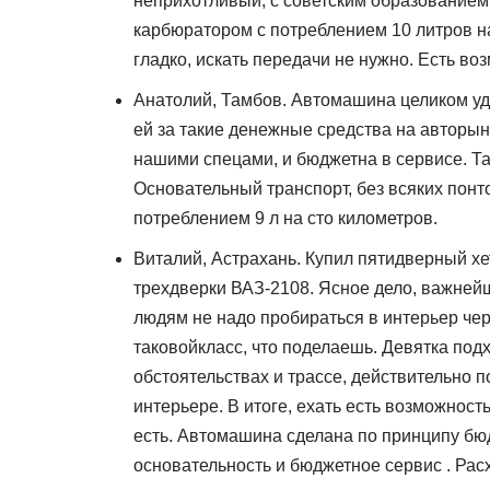
неприхотливый, с советским образованием
карбюратором с потреблением 10 литров н
гладко, искать передачи не нужно. Есть во
Анатолий, Тамбов. Автомашина целиком уд
ей за такие денежные средства на авторын
нашими спецами, и бюджетна в сервисе. Та
Основательный транспорт, без всяких понто
потреблением 9 л на сто километров.
Виталий, Астрахань. Купил пятидверный х
трехдверки ВАЗ-2108. Ясное дело, важней
людям не надо пробираться в интерьер чер
таковойкласс, что поделаешь. Девятка под
обстоятельствах и трассе, действительно 
интерьере. В итоге, ехать есть возможност
есть. Автомашина сделана по принципу бюд
основательность и бюджетное сервис . Расх