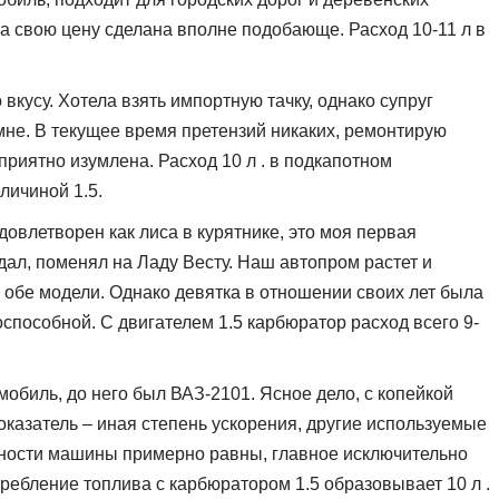
за свою цену сделана вполне подобающе. Расход 10-11 л в
вкусу. Хотела взять импортную тачку, однако супруг
мне. В текущее время претензий никаких, ремонтирую
приятно изумлена. Расход 10 л . в подкапотном
личиной 1.5.
овлетворен как лиса в курятнике, это моя первая
дал, поменял на Ладу Весту. Наш автопром растет и
ь обе модели. Однако девятка в отношении своих лет была
пособной. С двигателем 1.5 карбюратор расход всего 9-
мобиль, до него был ВАЗ-2101. Ясное дело, с копейкой
оказатель – иная степень ускорения, другие используемые
льности машины примерно равны, главное исключительно
требление топлива с карбюратором 1.5 образовывает 10 л .