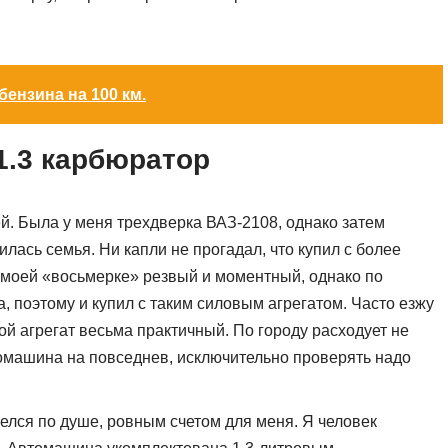
бензина на 100 км.
1.3 карбюратор
й. Была у меня трехдверка ВАЗ-2108, однако затем
лась семья. Ни капли не прогадал, что купил с более
 моей «восьмерке» резвый и моментный, однако по
, поэтому и купил с таким силовым агрегатом. Часто езжу
й агрегат весьма практичный. По городу расходует не
втомашина на повседнев, исключительно проверять надо
елся по душе, ровным счетом для меня. Я человек