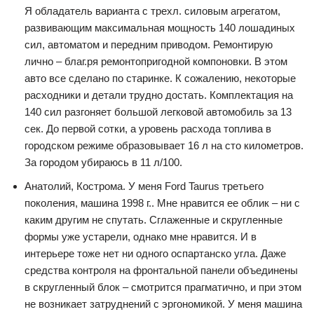
Я обладатель варианта с трехл. силовым агрегатом,
развивающим максимальная мощность 140 лошадиных
сил, автоматом и передним приводом. Ремонтирую
лично – благ.ря ремонтопригодной компоновки. В этом
авто все сделано по старинке. К сожалению, некоторые
расходники и детали трудно достать. Комплектация на
140 сил разгоняет большой легковой автомобиль за 13
сек. До первой сотки, а уровень расхода топлива в
городском режиме образовывает 16 л на сто километров.
За городом убираюсь в 11 л/100.
Анатолий, Кострома. У меня Ford Taurus третьего
поколения, машина 1998 г.. Мне нравится ее облик – ни с
каким другим не спутать. Сглаженные и скругленные
формы уже устарели, однако мне нравится. И в
интерьере тоже нет ни одного оспартанско угла. Даже
средства контроля на фронтальной панели объединены
в скругленный блок – смотрится прагматично, и при этом
не возникает затруднений с эргономикой. У меня машина