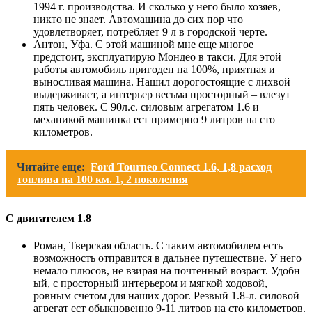
1994 г. производства. И сколько у него было хозяев,
никто не знает. Автомашина до сих пор что
удовлетворяет, потребляет 9 л в городской черте.
Антон, Уфа. С этой машиной мне еще многое
предстоит, эксплуатирую Мондео в такси. Для этой
работы автомобиль пригоден на 100%, приятная и
выносливая машина. Нашил дорогостоящие с лихвой
выдерживает, а интерьер весьма просторный – влезут
пять человек. С 90л.с. силовым агрегатом 1.6 и
механикой машинка ест примерно 9 литров на сто
километров.
Читайте еще:
Ford Tourneo Connect 1.6, 1,8 расход
топлива на 100 км. 1, 2 поколения
С двигателем 1.8
Роман, Тверская область. С таким автомобилем есть
возможность отправится в дальнее путешествие. У него
немало плюсов, не взирая на почтенный возраст. Удобн
ый, с просторный интерьером и мягкой ходовой,
ровным счетом для наших дорог. Резвый 1.8-л. силовой
агрегат ест обыкновенно 9-11 литров на сто километров.