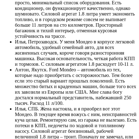
просто, минимальный список оборудования. Есть
кондиционер, он функционирует качественно, однако
шумновато. Силовой агрегат 1.8 литра умеет экономить
топливо, и в городском режиме совсем не выпивает
больше 11 литров на сто километров. Просторный
багажник и тихий интерьер, отменная курсовая
устойчивость на трассе.
Илья, Петрозаводск. У меня Мондео в корпусе легковой
автомобиль, удобный семейный авто, для всех
жизненных случаев, короче говоря разносторонняя
машинка. Высокая основательность, четкая работа КПП
и тормозов. С силовым агрегатом 1.8 расходует 10-11 л.
Антон, Якутск. Ford Mondeo – автомобиль из тех,
которые надо приобретать с осторожностью. Тем более
если это старый вариант прошлых поколений. Есть
множество битых и краденных машин, больше того всех
их завозили из Европы или США. Мне слава богу
достался нормальный представитель, набежавший 250
тысяч. Расход 11 л/100.
Илья, СПБ. Жена настояла, и я приобрел вот этот
Мондео. В текущее время вожусь с ним, неисправностей
куча целая. Ремонтирую сам, из гаража не вылезаю. Есть
потеки в КПП, недочеты по ходовой и топливному
насосу. Силовой агрегат бензиновый, рабочей
величиной 1.8 литра – троит. Поначалу не замечал, или