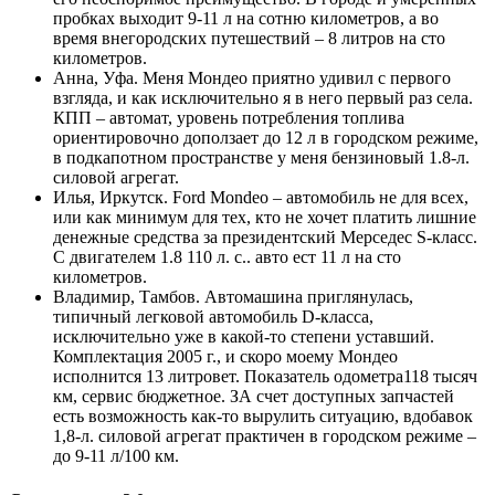
пробках выходит 9-11 л на сотню километров, а во
время внегородских путешествий – 8 литров на сто
километров.
Анна, Уфа. Меня Мондео приятно удивил с первого
взгляда, и как исключительно я в него первый раз села.
КПП – автомат, уровень потребления топлива
ориентировочно доползает до 12 л в городском режиме,
в подкапотном пространстве у меня бензиновый 1.8-л.
силовой агрегат.
Илья, Иркутск. Ford Mondeo – автомобиль не для всех,
или как минимум для тех, кто не хочет платить лишние
денежные средства за президентский Мерседес S-класс.
С двигателем 1.8 110 л. с.. авто ест 11 л на сто
километров.
Владимир, Тамбов. Автомашина приглянулась,
типичный легковой автомобиль D-класса,
исключительно уже в какой-то степени уставший.
Комплектация 2005 г., и скоро моему Мондео
исполнится 13 литровет. Показатель одометра118 тысяч
км, сервис бюджетное. ЗА счет доступных запчастей
есть возможность как-то вырулить ситуацию, вдобавок
1,8-л. силовой агрегат практичен в городском режиме –
до 9-11 л/100 км.