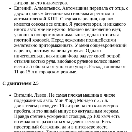
литров на сто километров.
Евгений, Альметьевск. Автомашина перепала от отца, с
двухлитровым бензиновым силовым агрегатом и
автоматической КПП. Средняя вариация, однако
имеется совсем все опции. Я удовлетворен, и никакого
иного авто мне не нужно. Мондео великолепно едет,
уклоны в поворотах минимальные, однако это из-за
плотной ходовой. Перед лежачими полицейскими
желательно притормаживать. У меня общеевропейский
вариант, поэтому машина упругая. Однако
ничегошеньки, как-никак Форд радует своей острой
отзывчивостью руля, вдобавок рулевое колесо имеет
всего 2.5 оборота от упора до упора. Расход топлива от
11 до 15 л в городском режиме.
С двигателем 2.5
Виталий, Львов. Не самая плохая машина в числе
подержанных авто. Мой Форд Мондео с 2,5-л.
двигателем расходует 16 литров на сто километров.
пробега, и это явный минус по актуальным меркам.
Правда степень ускорения стоящая, до 100 км/ч есть
возможность разогнаться за девять секунд. Есть
просторный багажник, да и в интерьере места