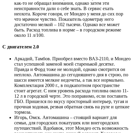
как-то не обращал внимания, однако затем эти
неисправности дали о себе знать. В сервис ехать
неохота. Короче говоря, от Мондео у меня до сих пор
что мрачное чувство. Показатель одометрау него
достаточно мелкой – 102 тысячи. Однако все может
быть. Расход топлива в норме – в городском режиме
около 11 л/100.
С двигателем 2.0
Аркадий, Тамбов. Приобрел вместо ВАЗ-2110, и Мондео
стал успешной заменой моей старенькой десятке.
Правда и Форд тоже не молодой, однако смотрится он
неплохо. Автомашина до сегодняшнего дня в строю, по
шасси имеется мелкие недочеты, а так все нормально.
Комплектация 2000 г., в подкапотном пространстве
стоит агрегат. С ним уровень расхода топлива около 11-
12 л в городской черте. Это поправимо, если поставить
ГБО. Пришелся по вкусу просторный интерьер, тугая и
прочная ходовая, резвая обратная связь на руле и цепкие
тормоза.
Игорь, Омск. Автомашина – стоящий вариант для
семьи, для городских покатушек или внегородских
путешествий. Вдобавок, этот Мондео есть возможность