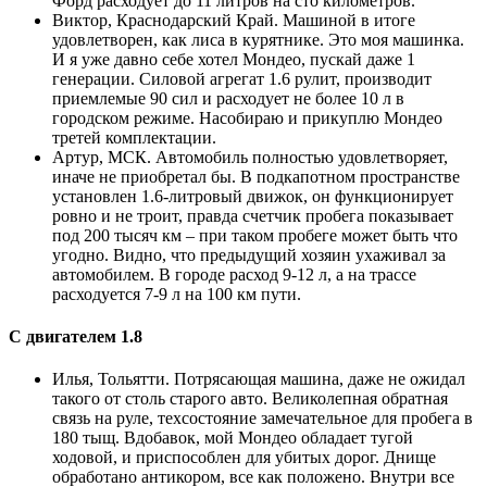
Форд расходует до 11 литров на сто километров.
Виктор, Краснодарский Край. Машиной в итоге
удовлетворен, как лиса в курятнике. Это моя машинка.
И я уже давно себе хотел Мондео, пускай даже 1
генерации. Силовой агрегат 1.6 рулит, производит
приемлемые 90 сил и расходует не более 10 л в
городском режиме. Насобираю и прикуплю Мондео
третей комплектации.
Артур, МСК. Автомобиль полностью удовлетворяет,
иначе не приобретал бы. В подкапотном пространстве
установлен 1.6-литровый движок, он функционирует
ровно и не троит, правда счетчик пробега показывает
под 200 тысяч км – при таком пробеге может быть что
угодно. Видно, что предыдущий хозяин ухаживал за
автомобилем. В городе расход 9-12 л, а на трассе
расходуется 7-9 л на 100 км пути.
С двигателем 1.8
Илья, Тольятти. Потрясающая машина, даже не ожидал
такого от столь старого авто. Великолепная обратная
связь на руле, техсостояние замечательное для пробега в
180 тыщ. Вдобавок, мой Мондео обладает тугой
ходовой, и приспособлен для убитых дорог. Днище
обработано антикором, все как положено. Внутри все