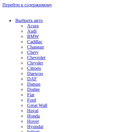
Перейти к содержимому
Выбрать авто
Acura
Audi
BMW
Cadillac
Changan
Chery
Chevrolet
Chrysler
Citroen
Daewoo
DAF
Datsun
Dodge
Fiat
Ford
Great Wall
Haval
Honda
Hover
Hyundai
Infiniti