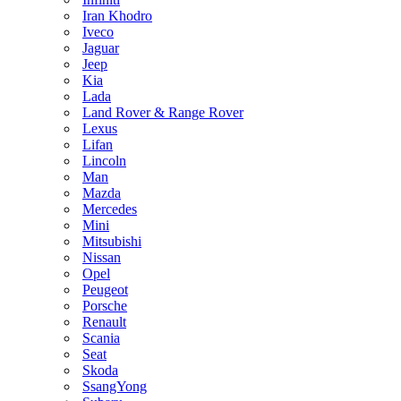
Iran Khodro
Iveco
Jaguar
Jeep
Kia
Lada
Land Rover & Range Rover
Lexus
Lifan
Lincoln
Man
Mazda
Mercedes
Mini
Mitsubishi
Nissan
Opel
Peugeot
Porsche
Renault
Scania
Seat
Skoda
SsangYong