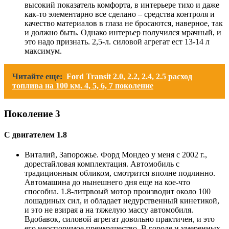
высокий показатель комфорта, в интерьере тихо и даже
как-то элементарно все сделано – средства контроля и
качество материалов в глаза не бросаются, наверное, так
и должно быть. Однако интерьер получился мрачный, и
это надо признать. 2,5-л. силовой агрегат ест 13-14 л
максимум.
Читайте еще:
Ford Transit 2.0, 2.2, 2.4, 2.5 расход
топлива на 100 км. 4, 5, 6, 7 поколение
Поколение 3
С двигателем 1.8
Виталий, Запорожье. Форд Мондео у меня с 2002 г.,
дорестайловая комплектация. Автомобиль с
традиционным обликом, смотрится вполне подлинно.
Автомашина до нынешнего дня еще на кое-что
способна. 1.8-литрвоый мотор производит около 100
лошадиных сил, и обладает недурственный кинетикой,
и это не взирая а на тяжелую массу автомобиля.
Вдобавок, силовой агрегат довольно практичен, и это
его неоспоримое преимущество. В городе и умеренных