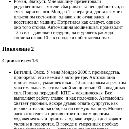
Роман, Златоуст. Мне машину презентовали
родственники – хотели сбагривать за ненадобностью, и
тут я нарисовался. Мондео 1 генерации, достался мне в
плачевном состоянии, однако я не отчаивался, и
восстановил машину. Потратился как следует, однако
оно того стоила. Автомашина мощнейшая, производит
135 сил – довольно недурно, да и уровень расхода
топлива около 10 л в городских обстоятельствах.
Поколение 2
С двигателем 1.6
Виталий, Омск. У меня Мондео 2000 г. производства,
приобретал его свежим в автоцентре. Автомашина
приглянулась, укомплектована 1.6-л. силовым агрегатом
максимальная максимальной мощностью 90 лошадиных
сил. Привод передний, КПП – механическая. Все
выполняет работу гладко, и как положено. Автомобиль
хватает удобный, вскоре думаю отдать супргуге, как
исключительно насобираю на свежую машину. Мондео
адекватно едет и противостоит плохим дорогам –
ходовая мягкая и приятная, однако изредка досаждают
уклоны в поворотах. В городе и умеренных пробках