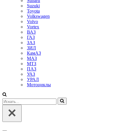
Subaru
Suzuki
Toyota
Volkswagen
Volvo
Vortex
ВАЗ
ГАЗ
ЗАЗ
ЗИЛ
КамАЗ
МАЗ
МТЗ
ПАЗ
УАЗ
УРАЛ
Мотоциклы
Искать...