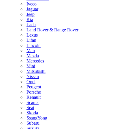
Iveco
Jaguar
Jeep
Kia
Lada
Land Rover & Range Rover
Lexus
Lifan
Lincoln
Man
Mazda
Mercedes
Mini
Mitsubishi
Nissan
Opel
Peugeot
Porsche
Renault
Scania
Seat
Skoda
SsangYong
Subaru
Suzuki