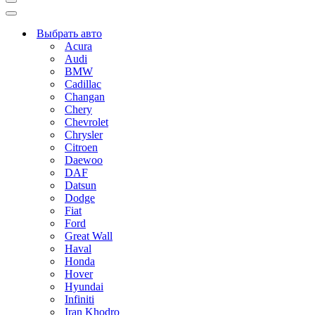
Меню
навигации
Меню
навигации
Выбрать авто
Acura
Audi
BMW
Cadillac
Changan
Chery
Chevrolet
Chrysler
Citroen
Daewoo
DAF
Datsun
Dodge
Fiat
Ford
Great Wall
Haval
Honda
Hover
Hyundai
Infiniti
Iran Khodro