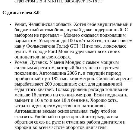
агрегатом 2.5 и МКПП, расходует 15-16 л.
С двигателем 3.0
Ренат, Челябинская область. Хотел себе внушительный и
бюджетный автомобиль, пускай даже подержанный. С
выбором не прогадал – Мондео оказался подходящим
вариантом. Ускорение до 100 км/ч за 8 сек, это же совсем
как у Фольксвагена Гольф GTI ! Ниче так, люкс-класс
рулит. В городе Ford Mondeo уделывает всех своих
оппонентов на светофорах.
Роман, Луганск. У меня Мондео с самым мощным
силовым агрегатом, который был у него в третьем
поколении. Автомашина 2006 г., в текущий период
пройденный путь185 тыс. километров. Силовой агрегат
вырабатывает 200 лошадиных сил, для динамичной
езды этого хватает. Только уровень расхода топлива не
меньше 16 литров на сто километров. Если поднажать,
выйдет и 16 а то и все 18 л бензина. Хорошо хоть,
затраты идут преимущественно на топливо.
Автомашина весьма основательная, тьфу чтоб не
сглазить. Удобн ый и просторный интерьер, ясная
обратная связь на руле и отменная работа двигателя и
коробки во всей частоте оборотов двигателя.