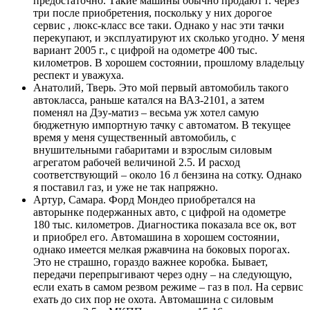
предостаточно. Такие машины обычно продают г. через
три после приобретения, поскольку у них дорогое
сервис , люкс-класс все таки. Однако у нас эти тачки
перекупают, и эксплуатируют их сколько угодно. У меня
вариант 2005 г., с цифрой на одометре 400 тыс.
километров. В хорошем состоянии, прошлому владельцу
респект и уважуха.
Анатолий, Тверь. Это мой первый автомобиль такого
автокласса, раньше катался на ВАЗ-2101, а затем
поменял на Дэу-матиз – весьма уж хотел самую
бюджетную импортную тачку с автоматом. В текущее
время у меня существенный автомобиль, с
внушительными габаритами и взрослым силовым
агрегатом рабочей величиной 2.5. И расход
соответствующий – около 16 л бензина на сотку. Однако
я поставил газ, и уже не так напряжно.
Артур, Самара. Форд Мондео приобретался на
авторынке подержанных авто, с цифрой на одометре
180 тыс. километров. Диагностика показала все ок, вот
и приобрел его. Автомашина в хорошем состоянии,
однако имеется мелкая ржавчина на боковых порогах.
Это не страшно, гораздо важнее коробка. Бывает,
передачи перепрыгивают через одну – на следующую,
если ехать в самом резвом режиме – газ в пол. На сервис
ехать до сих пор не охота. Автомашина с силовым