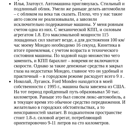
Илья, Златоуст. Автомашина приглянулась. Стильный и
подлинный облик. Умели же раньше делать автомобили
– с обликом на века так сказать. Плохо, что у нас такие
авто совсем не реализовывали, а завозили
исключительно подержанные машины. У меня ровным
счетом одна из них. С механической КПП, и силовым
агрегатом 1.8. Его максимальной мощности 115
лошадиных сил хватает везде, а для достижения 100 км/
час моему Мондео необходимо 16 секунд. Кинетика в
итоге приемлемая, с учетом возраста и технического
состояния машины. По ходовой надо множество чего
заменить, и КПП барахлит – вовремя не включаются
скорости. Однако за такие денежные средства я закрыл
глаза на недостатки Мондео, главное что он удобный и
практичный – в городском режиме расходует всего 9 л .
Николай, Луганск. Ford Mondeo находится в моей
собственности с 1995 г., машина была завезена из США.
На тот период пройденный путь образовывал 50 тыс.
километров. Раньше это был совсем люкс-автомобиль, а
в текущее время это обычное средство передвижения. И
желательно в городских обстоятельствах, а то
неисправностей хватает. В подкапотном пространстве
стоит 1.8-л. силовой агрегат, потребляющий
ориентировочно 9-11 литров на сто километров.