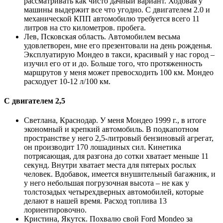
рассматривать как чисто дачный вариант. Ходовая у
машины выдержит все что угодно. С двигателем 2.0 и
механической КПП автомобилю требуется всего 11
литров на сто километров. пробега.
Лев, Псковская область. Автомобилем весьма
удовлетворен, мне его презентовали на день рожденья.
Эксплуатирую Мондео в такси, красивый у нас город –
изучил его от и до. Больше того, что протяженность
маршрутов у меня может превосходить 100 км. Мондео
расходует 10-12 л/100 км.
С двигателем 2,5
Светлана, Краснодар. У меня Мондео 1999 г., в итоге
экономный и крепкий автомобиль. В подкапотном
пространстве у него 2,5-литровый бензиновый агрегат,
он производит 170 лошадиных сил. Кинетика
потрясающая, для разгона до сотки хватает меньше 11
секунд. Внутри хватает места для пятерых рослых
человек. Вдобавок, имеется внушительный багажник, и
у него небольшая погрузочная высота – не как у
толстозадых четырехдверных автомобилей, которые
делают в нашей время. Расход топлива 13
лориентировочно.
Кристина, Якутск. Похвалю свой Ford Mondeo за