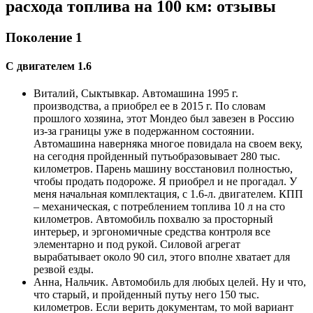
расхода топлива на 100 км: отзывы
Поколение 1
С двигателем 1.6
Виталий, Сыктывкар. Автомашина 1995 г.
производства, а приобрел ее в 2015 г. По словам
прошлого хозяина, этот Мондео был завезен в Россию
из-за границы уже в подержанном состоянии.
Автомашина наверняка многое повидала на своем веку,
на сегодня пройденный путьобразовывает 280 тыс.
километров. Парень машину восстановил полностью,
чтобы продать подороже. Я приобрел и не прогадал. У
меня начальная комплектация, с 1.6-л. двигателем. КПП
– механическая, с потреблением топлива 10 л на сто
километров. Автомобиль похвалю за просторный
интерьер, и эргономичные средства контроля все
элементарно и под рукой. Силовой агрегат
вырабатывает около 90 сил, этого вполне хватает для
резвой езды.
Анна, Нальчик. Автомобиль для любых целей. Ну и что,
что старый, и пройденный путьу него 150 тыс.
километров. Если верить документам, то мой вариант