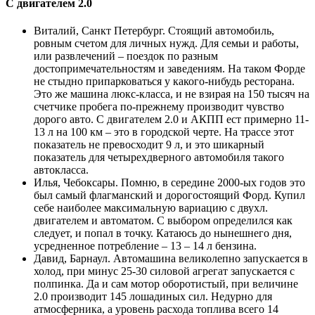
С двигателем 2.0
Виталий, Санкт Петербург. Стоящий автомобиль,
ровным счетом для личных нужд. Для семьи и работы,
или развлечений – поездок по разным
достопримечательностям и заведениям. На таком Форде
не стыдно припарковаться у какого-нибудь ресторана.
Это же машина люкс-класса, и не взирая на 150 тысяч на
счетчике пробега по-прежнему производит чувство
дорого авто. С двигателем 2.0 и АКПП ест примерно 11-
13 л на 100 км – это в городской черте. На трассе этот
показатель не превосходит 9 л, и это шикарный
показатель для четырехдверного автомобиля такого
автокласса.
Илья, Чебоксары. Помню, в середине 2000-ых годов это
был самый флагманский и дорогостоящий Форд. Купил
себе наиболее максимальную вариацию с двухл.
двигателем и автоматом. С выбором определился как
следует, и попал в точку. Катаюсь до нынешнего дня,
усредненное потребление – 13 – 14 л бензина.
Давид, Барнаул. Автомашина великолепно запускается в
холод, при минус 25-30 силовой агрегат запускается с
полпинка. Да и сам мотор оборотистый, при величине
2.0 производит 145 лошадиных сил. Недурно для
атмосферника, а уровень расхода топлива всего 14