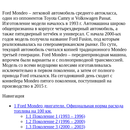
Ford Mondeo – легковой автомобиль среднего автокласса,
один из оппонентов Toyota Camry и Volkswagen Passat.
Изготовление модели началось в 1993 г. Автомашина широко
общепризнанна в корпусе четырехдверный автомобиль, а
также пятидверный хетчбек и универсал. С начала 2000-ых
годов модель получила название Ford Fusion, под которым
реализовывалась на североамериканском рынке. По сути,
текущий автомобиль считался копией традиционного Mondeo
третьей генерации. Ford Mondeo – переднеприводная машина,
впрочем были варианты и с полноприводной трансмиссией.
Модель со всеми ведущими колесами изготавливалась
исключительно в первом поколении, а затем от полного
привода Ford отказался. На сегодняшний день сходит с
конвейера Mondeo пятого поколения, поступивший на
производство в 2015 г.
Навигация
1
Ford Mondeo двигатели. Официальная норма расхода
топлива на 100 км.
1.1
Поколение 1 (1993 – 1996)
1.2
Поколение 2 (1996 – 2000)
1.3
Поколение 3 (2000 – 2003)