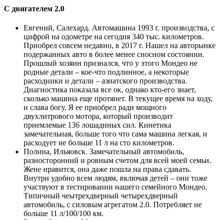
С двигателем 2.0
Евгений, Салехард. Автомашина 1993 г. производства, с
цифрой на одометре на сегодня 340 тыс. километров.
Приобрел совсем недавно, в 2017 г. Нашел на авторынке
подержанных авто в более менее сносном состоянии.
Прошлый хозяин признался, что у этого Мондео не
родные детали – кое-что подлинное, а некоторые
расходники и детали – азиатского производства.
Диагностика показала все ок, однако кто-его знает,
сколько машина еще протянет. В текущее время на ходу,
и слава богу. Я ее приобрел ради мощного
двухлитрового мотора, который производит
приемлемые 136 лошадиных сил. Кинетика
замечательная, больше того что сама машина легкая, и
расходует не больше 11 л на сто километров.
Полина, Ильяовск. Замечательный автомобиль,
разносторонний и ровным счетом для всей моей семьи.
Жене нравится, она даже пошла на права сдавать.
Внутри удобно всем людям, включая детей – они тоже
участвуют в тестировании нашего семейного Мондео.
Типичный чеытрехдверный четырехдверный
автомобиль, с силовым агрегатом 2.0. Потребляет не
больше 11 л/100/100 км.