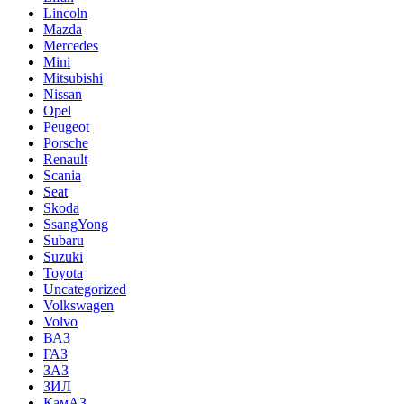
Lincoln
Mazda
Mercedes
Mini
Mitsubishi
Nissan
Opel
Peugeot
Porsche
Renault
Scania
Seat
Skoda
SsangYong
Subaru
Suzuki
Toyota
Uncategorized
Volkswagen
Volvo
ВАЗ
ГАЗ
ЗАЗ
ЗИЛ
КамАЗ