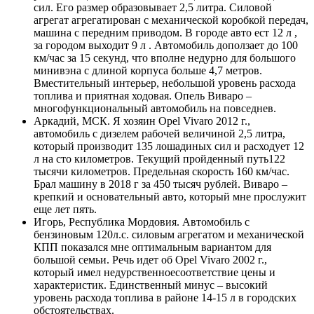
сил. Его размер образовывает 2,5 литра. Силовой
агрегат агрегатирован с механической коробкой передач,
машина с передним приводом. В городе авто ест 12 л ,
за городом выходит 9 л . Автомобиль доползает до 100
км/час за 15 секунд, что вполне недурно для большого
минивэна с длиной корпуса больше 4,7 метров.
Вместительный интерьер, небольшой уровень расхода
топлива и приятная ходовая. Опель Виваро –
многофункциональный автомобиль на повседнев.
Аркадий, МСК. Я хозяин Opel Vivaro 2012 г.,
автомобиль с дизелем рабочей величиной 2,5 литра,
который производит 135 лошадиных сил и расходует 12
л на сто километров. Текущий пройденный путь122
тысячи километров. Предельная скорость 160 км/час.
Брал машину в 2018 г за 450 тысяч рублей. Виваро –
крепкий и основательный авто, который мне прослужит
еще лет пять.
Игорь, Республика Мордовия. Автомобиль с
бензиновым 120л.с. силовым агрегатом и механической
КПП показался мне оптимальным вариантом для
большой семьи. Речь идет об Opel Vivaro 2002 г.,
который имел недурственноесоответствие цены и
характеристик. Единственный минус – высокий
уровень расхода топлива в районе 14-15 л в городских
обстоятельствах.