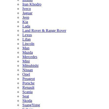
Iran Khodro
Iveco
Jaguar
Jeep
Kia
Lada
Land Rover & Range Rover
Lexus
Lifan
Lincoln
Man
Mazda
Mercedes
Mini
Mitsubishi
Nissan
Opel
Peugeot
Porsche
Renault
Scania
Seat
Skoda
SsangYong