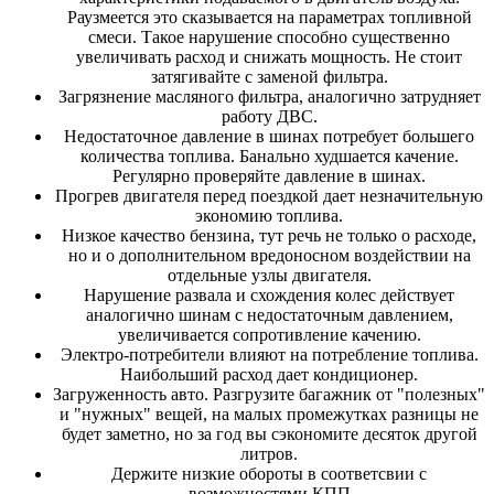
Раузмеется это сказывается на параметрах топливной
смеси. Такое нарушение способно существенно
увеличивать расход и снижать мощность. Не стоит
затягивайте с заменой фильтра.
Загрязнение масляного фильтра, аналогично затрудняет
работу ДВС.
Недостаточное давление в шинах потребует большего
количества топлива. Банально худшается качение.
Регулярно проверяйте давление в шинах.
Прогрев двигателя перед поездкой дает незначительную
экономию топлива.
Низкое качество бензина, тут речь не только о расходе,
но и о дополнительном вредоносном воздействии на
отдельные узлы двигателя.
Нарушение развала и схождения колес действует
аналогично шинам с недостаточным давлением,
увеличивается сопротивление качению.
Электро-потребители влияют на потребление топлива.
Наибольший расход дает кондиционер.
Загруженность авто. Разгрузите багажник от "полезных"
и "нужных" вещей, на малых промежутках разницы не
будет заметно, но за год вы сэкономите десяток другой
литров.
Держите низкие обороты в соответсвии с
возможностями КПП