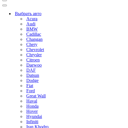
Меню
навигации
Меню
навигации
Выбрать авто
Acura
Audi
BMW
Cadillac
Changan
Chery
Chevrolet
Chrysler
Citroen
Daewoo
DAF
Datsun
Dodge
Fiat
Ford
Great Wall
Haval
Honda
Hover
Hyundai
Infiniti
Iran Khodro