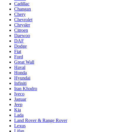
Cadillac
Changan
Chery
Chevrolet
Chrysler
Citroen
Daewoo
DAF
Dodge
Fiat
Ford
Great Wall
Haval
Honda
Hyundai
Infiniti
Iran Khodro
Iveco
Jaguar
Jeep
Kia
Lada
Land Rover & Range Rover
Lexus
Lifan