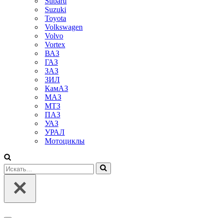
Subaru
Suzuki
Toyota
Volkswagen
Volvo
Vortex
ВАЗ
ГАЗ
ЗАЗ
ЗИЛ
КамАЗ
МАЗ
МТЗ
ПАЗ
УАЗ
УРАЛ
Мотоциклы
Искать...