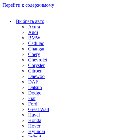
Перейти к содержимому
Выбрать авто
Acura
Audi
BMW
Cadillac
Changan
Chery
Chevrolet
Chrysler
Citroen
Daewoo
DAF
Datsun
Dodge
Fiat
Ford
Great Wall
Haval
Honda
Hover
Hyundai
Infiniti