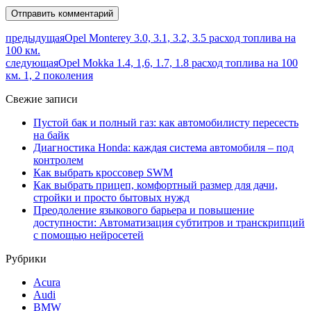
предыдущая
Opel Monterey 3.0, 3.1, 3.2, 3.5 расход топлива на
100 км.
следующая
Opel Mokka 1.4, 1,6, 1.7, 1.8 расход топлива на 100
км. 1, 2 поколения
Свежие записи
Пустой бак и полный газ: как автомобилисту пересесть
на байк
Диагностика Honda: каждая система автомобиля – под
контролем
Как выбрать кроссовер SWM
Как выбрать прицеп, комфортный размер для дачи,
стройки и просто бытовых нужд
Преодоление языкового барьера и повышение
доступности: Автоматизация субтитров и транскрипций
с помощью нейросетей
Рубрики
Acura
Audi
BMW