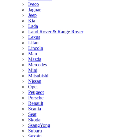
Iveco
Jaguar
Jeep
Kia
Lada
Land Rover & Range Rover
Lexus
Lifan
Lincoln
Man
Mazda
Mercedes
Mini
Mitsubishi
Nissan
Opel
Peugeot
Porsche
Renault
Scania
Seat
Skoda
SsangYong
Subaru
Suzuki