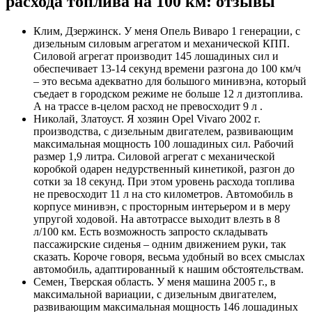
расхода топлива на 100 км: отзывы
Клим, Дзержинск. У меня Опель Виваро 1 генерации, с
дизельным силовым агрегатом и механической КПП.
Силовой агрегат производит 145 лошадиных сил и
обеспечивает 13-14 секунд времени разгона до 100 км/ч
– это весьма адекватно для большого минивэна, который
съедает в городском режиме не больше 12 л дизтоплива.
А на трассе в-целом расход не превосходит 9 л .
Николай, Златоуст. Я хозяин Opel Vivaro 2002 г.
производства, с дизельным двигателем, развивающим
максимальная мощность 100 лошадиных сил. Рабочий
размер 1,9 литра. Силовой агрегат с механической
коробкой одарен недурственный кинетикой, разгон до
сотки за 18 секунд. При этом уровень расхода топлива
не превосходит 11 л на сто километров. Автомобиль в
корпусе минивэн, с просторным интерьером и в меру
упругой ходовой. На автотрассе выходит влезть в 8
л/100 км. Есть возможность запросто складывать
пассажирские сиденья – одним движением руки, так
сказать. Короче говоря, весьма удобный во всех смыслах
автомобиль, адаптированный к нашим обстоятельствам.
Семен, Тверская область. У меня машина 2005 г., в
максимальной вариации, с дизельным двигателем,
развивающим максимальная мощность 146 лошадиных