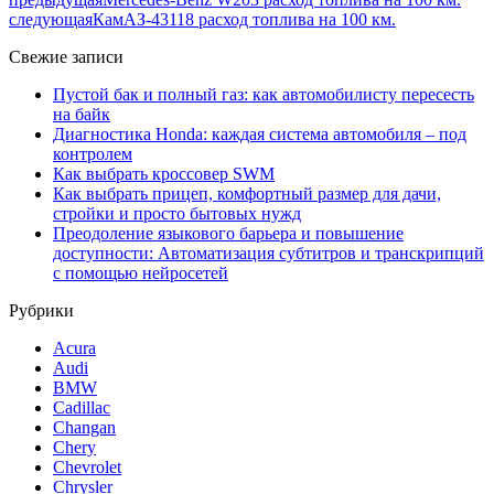
следующая
КамАЗ-43118 расход топлива на 100 км.
Свежие записи
Пустой бак и полный газ: как автомобилисту пересесть
на байк
Диагностика Honda: каждая система автомобиля – под
контролем
Как выбрать кроссовер SWM
Как выбрать прицеп, комфортный размер для дачи,
стройки и просто бытовых нужд
Преодоление языкового барьера и повышение
доступности: Автоматизация субтитров и транскрипций
с помощью нейросетей
Рубрики
Acura
Audi
BMW
Cadillac
Changan
Chery
Chevrolet
Chrysler