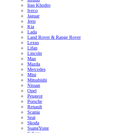
Iran Khodro
Iveco
Jaguar
Jeep
Kia
Lada
Land Rover & Range Rover
Lexus
Lifan
Lincoln
Man
Mazda
Mercedes
Mini
Mitsubishi
Nissan
Opel
Peugeot
Porsche
Renault
Scania
Seat
Skoda
SsangYong