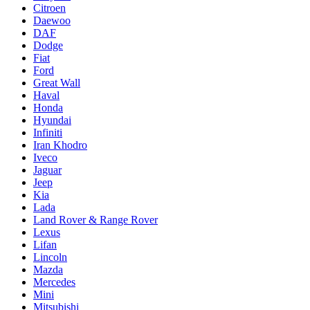
Citroen
Daewoo
DAF
Dodge
Fiat
Ford
Great Wall
Haval
Honda
Hyundai
Infiniti
Iran Khodro
Iveco
Jaguar
Jeep
Kia
Lada
Land Rover & Range Rover
Lexus
Lifan
Lincoln
Mazda
Mercedes
Mini
Mitsubishi