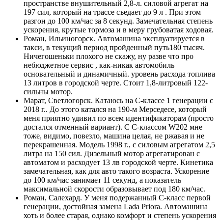
пространстве внушительный 2,8-л. силовой агрегат на
197 сил, который на трассе съедает до 9 л . При этом
разгон до 100 км/час за 8 секунд. Замечательная степень
ускорения, крутые тормоза и в меру грубоватая ходовая.
Роман, Ильиногорск. Автомашина эксплуатируется в
такси, в текущий период пройденный путь180 тысяч.
Ничегошеньки плохого не скажу, ну разве что про
небюджетное сервис , как-никак автомобиль
основательный и динамичный. уровень расхода топлива
13 литров в городской черте. Стоит 1,8-литровый 122-
сильны мотор.
Марат, Светлогорск. Катаюсь на С-классе 1 генерации с
2018 г.. До этого катался на 190-м Мерседесе, который
меня приятно удивил по всем идентификаторам (просто
достался отменный вариант). С С-классом W202 мне
тоже, видимо, повезло, машина целая, не ржавая и не
перекрашенная. Модель 1998 г., с силовым агрегатом 2,5
литра на 150 сил. Дизельный мотор агрегатирован с
автоматом и расходует 13 лв городской черте. Кинетика
замечательная, как для авто такого возраста. Ускорение
до 100 км/час занимает 11 секунд, а показатель
максимальной скорости образовывает под 180 км/час.
Роман, Салехард. У меня подержанный С-класс первой
генерации, достойная замена Lada Priora. Автомашина
хоть и более старая, однако комфорт и степень ускорения