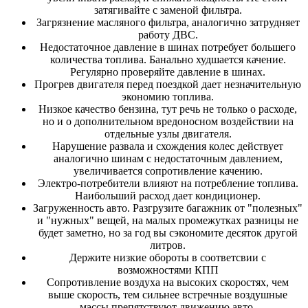
затягивайте с заменой фильтра.
Загрязнение масляного фильтра, аналогично затрудняет
работу ДВС.
Недостаточное давление в шинах потребует большего
количества топлива. Банально худшается качение.
Регулярно проверяйте давление в шинах.
Прогрев двигателя перед поездкой дает незначительную
экономию топлива.
Низкое качество бензина, тут речь не только о расходе,
но и о дополнительном вредоносном воздействии на
отдельные узлы двигателя.
Нарушение развала и схождения колес действует
аналогично шинам с недостаточным давлением,
увеличивается сопротивление качению.
Электро-потребители влияют на потребление топлива.
Наибольший расход дает кондиционер.
Загруженность авто. Разгрузите багажник от "полезных"
и "нужных" вещей, на малых промежутках разницы не
будет заметно, но за год вы сэкономите десяток другой
литров.
Держите низкие обороты в соответсвии с
возможностями КПП
Сопротивление воздуха на высоких скоростях, чем
выше скорость, тем сильнее встречные воздушные
массы препятствуют движению авто.