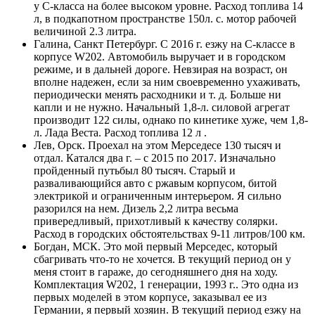
у С-класса на более высоком уровне. Расход топлива 14
л, в подкапотном пространстве 150л. с. мотор рабочей
величиной 2.3 литра.
Галина, Санкт Петербург. С 2016 г. езжу на С-классе в
корпусе W202. Автомобиль выручает и в городском
режиме, и в дальней дороге. Невзирая на возраст, он
вполне надежен, если за ним своевременно ухаживать,
периодически менять расходники и т. д. Больше ни
капли и не нужно. Начальный 1,8-л. силовой агрегат
производит 122 силы, однако по кинетике хуже, чем 1,8-
л. Лада Веста. Расход топлива 12 л .
Лев, Орск. Проехал на этом Мерседесе 130 тысяч и
отдал. Катался два г. – с 2015 по 2017. Изначально
пройденный путьбыл 80 тысяч. Старый и
разваливающийся авто с ржавым корпусом, битой
электрикой и ограниченным интерьером. Я сильно
разорился на нем. Дизель 2,2 литра весьма
привередливый, прихотливый к качеству солярки.
Расход в городских обстоятельствах 9-11 литров/100 км.
Богдан, МСК. Это мой первый Мерседес, который
сбагривать что-то не хочется. В текущий период он у
меня стоит в гараже, до сегодняшнего дня на ходу.
Комплектация W202, 1 генерации, 1993 г.. Это одна из
первых моделей в этом корпусе, заказывал ее из
Германии, я первый хозяин. В текущий период езжу на