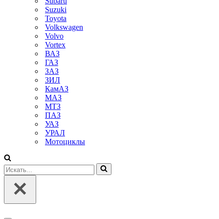
Subaru
Suzuki
Toyota
Volkswagen
Volvo
Vortex
ВАЗ
ГАЗ
ЗАЗ
ЗИЛ
КамАЗ
МАЗ
МТЗ
ПАЗ
УАЗ
УРАЛ
Мотоциклы
Искать...