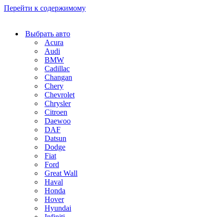
Перейти к содержимому
Выбрать авто
Acura
Audi
BMW
Cadillac
Changan
Chery
Chevrolet
Chrysler
Citroen
Daewoo
DAF
Datsun
Dodge
Fiat
Ford
Great Wall
Haval
Honda
Hover
Hyundai
Infiniti