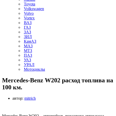
Toyota
Volkswagen
Volvo
Vortex
ВАЗ
ГАЗ
ЗАЗ
ЗИЛ
КамАЗ
МАЗ
МТЗ
ПАЗ
УАЗ
УРАЛ
Мотоциклы
Mercedes-Benz W202 расход топлива на
100 км.
автор:
mitrich
Mercedes-Benz W202 – автомобиль люксового автокласса,