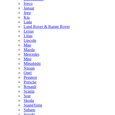
Iveco
Jaguar
Jeep
Kia
Lada
Land Rover & Range Rover
Lexus
Lifan
Lincoln
Man
Mazda
Mercedes
Mini
Mitsubishi
Nissan
Opel
Peugeot
Porsche
Renault
Scania
Seat
Skoda
SsangYong
Subaru
Suzuki