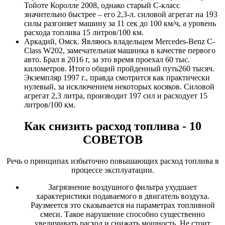
Тойоте Королле 2008, однако старый С-класс
значительно быстрее – его 2,3-л. силовой агрегат на 193
силы разгоняет машину за 11 сек до 100 км/ч, а уровень
расхода топлива 15 литров/100 км.
Аркадий, Омск. Являюсь владельцем Mercedes-Benz C-
Class W202, замечательная машинка в качестве первого
авто. Брал в 2016 г, за это время проехал 60 тыс.
километров. Итого общий пройденный путь260 тысяч.
Экземпляр 1997 г., правда смотрится как практически
нулевый, за исключением некоторых косяков. Силовой
агрегат 2,3 литра, производит 197 сил и расходует 15
литров/100 км.
Как снизить расход топлива - 10
СОВЕТОВ
Речь о принципах избыточно повышающих расход топлива в
процессе эксплуатации.
Загрязнение воздушного фильтра ухудшает
характеристики подаваемого в двигатель воздуха.
Раузмеется это сказывается на параметрах топливной
смеси. Такое нарушение способно существенно
увеличивать расход и снижать мощность. Не стоит