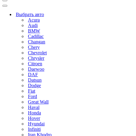
Меню
навигации
Меню
навигации
Выбрать авто
Acura
Audi
BMW
Cadillac
Changan
Chery
Chevrolet
Chrysler
Citroen
Daewoo
DAF
Datsun
Dodge
Fiat
Ford
Great Wall
Haval
Honda
Hover
Hyundai
Infiniti
Iran Khodro